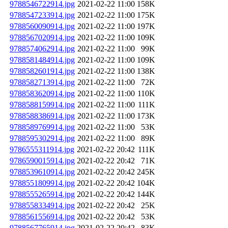
9788546722914.jpg
2021-02-22 11:00
158K
9788547233914.jpg
2021-02-22 11:00
175K
9788560090914.jpg
2021-02-22 11:00
197K
9788567020914.jpg
2021-02-22 11:00
109K
9788574062914.jpg
2021-02-22 11:00
99K
9788581484914.jpg
2021-02-22 11:00
109K
9788582601914.jpg
2021-02-22 11:00
138K
9788582713914.jpg
2021-02-22 11:00
72K
9788583620914.jpg
2021-02-22 11:00
110K
9788588159914.jpg
2021-02-22 11:00
111K
9788588386914.jpg
2021-02-22 11:00
173K
9788589769914.jpg
2021-02-22 11:00
53K
9788595302914.jpg
2021-02-22 11:00
89K
9786555311914.jpg
2021-02-22 20:42
111K
9786590015914.jpg
2021-02-22 20:42
71K
9788539610914.jpg
2021-02-22 20:42
245K
9788551809914.jpg
2021-02-22 20:42
104K
9788555265914.jpg
2021-02-22 20:42
144K
9788558334914.jpg
2021-02-22 20:42
25K
9788561556914.jpg
2021-02-22 20:42
53K
9788567765914.jpg
2021-02-22 20:42
83K