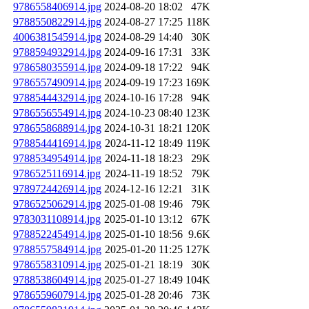
9786558406914.jpg
2024-08-20 18:02
47K
9788550822914.jpg
2024-08-27 17:25
118K
4006381545914.jpg
2024-08-29 14:40
30K
9788594932914.jpg
2024-09-16 17:31
33K
9786580355914.jpg
2024-09-18 17:22
94K
9786557490914.jpg
2024-09-19 17:23
169K
9788544432914.jpg
2024-10-16 17:28
94K
9786556554914.jpg
2024-10-23 08:40
123K
9786558688914.jpg
2024-10-31 18:21
120K
9788544416914.jpg
2024-11-12 18:49
119K
9788534954914.jpg
2024-11-18 18:23
29K
9786525116914.jpg
2024-11-19 18:52
79K
9789724426914.jpg
2024-12-16 12:21
31K
9786525062914.jpg
2025-01-08 19:46
79K
9783031108914.jpg
2025-01-10 13:12
67K
9788522454914.jpg
2025-01-10 18:56
9.6K
9788557584914.jpg
2025-01-20 11:25
127K
9786558310914.jpg
2025-01-21 18:19
30K
9788538604914.jpg
2025-01-27 18:49
104K
9786559607914.jpg
2025-01-28 20:46
73K