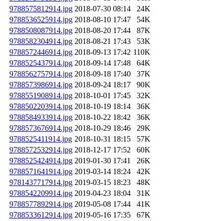
9788575812914.jpg
2018-07-30 08:14
24K
9788536525914.jpg
2018-08-10 17:47
54K
9788508087914.jpg
2018-08-20 17:44
87K
9788582304914.jpg
2018-08-21 17:43
53K
9788572446914.jpg
2018-09-13 17:42
110K
9788525437914.jpg
2018-09-14 17:48
64K
9788562757914.jpg
2018-09-18 17:40
37K
9788573986914.jpg
2018-09-24 18:17
90K
9788551908914.jpg
2018-10-01 17:45
32K
9788502203914.jpg
2018-10-19 18:14
36K
9788584933914.jpg
2018-10-22 18:42
36K
9788573676914.jpg
2018-10-29 18:46
29K
9788525411914.jpg
2018-10-31 18:15
57K
9788572532914.jpg
2018-12-17 17:52
60K
9788525424914.jpg
2019-01-30 17:41
26K
9788571641914.jpg
2019-03-14 18:24
42K
9781437717914.jpg
2019-03-15 18:23
48K
9788542209914.jpg
2019-04-23 18:04
31K
9788577892914.jpg
2019-05-08 17:44
41K
9788533612914.jpg
2019-05-16 17:35
67K