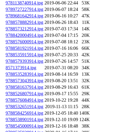
9781138740914.jpg
2019-06-06 22:44
53K
9789727227914.jpg
2019-06-07 18:24
58K
9789681642914.jpg
2019-06-16 10:27
47K
9788578882914.jpg
2019-06-26 18:43
11K
9788573212914.jpg
2019-07-03 17:34
14K
9788420004914.jpg
2019-07-04 17:15
20K
9788576000914.jpg
2019-07-08 18:12
23K
9788581921914.jpg
2019-07-16 16:06
66K
9788535915914.jpg
2019-07-25 20:33
42K
9788579393914.jpg
2019-07-26 14:57
51K
8571373914.jpg
2019-07-31 08:20
34K
9788535283914.jpg
2019-08-14 16:59
13K
9788573043914.jpg
2019-08-20 13:51
32K
9788581637914.jpg
2019-08-29 16:43
61K
9788526807914.jpg
2019-09-17 15:55
29K
9788576084914.jpg
2019-10-22 19:28
44K
9788532651914.jpg
2019-11-13 11:15
28K
9788584256914.jpg
2019-12-05 18:40
140K
9788538901914.jpg
2019-12-10 19:09
124K
9788545000914.jpg
2019-12-16 18:48
38K