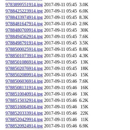
9783899551914.jpg
2017-09-11 05:45
3.0K
9788425223914.jpg
2017-09-11 05:45
6.0K
9788433974914.jpg
2017-09-11 05:45
8.3K
9788481647914.jpg
2017-09-11 05:45
2.9K
9788480769914.jpg
2017-09-11 05:45
30K
9788494562914.jpg
2017-09-11 05:45
7.6K
9788498791914.jpg
2017-09-11 05:45
3.5K
9788500025914.jpg
2017-09-11 05:45
8.8K
9788501073914.jpg
2017-09-11 05:45
4.3K
9788501086914.jpg
2017-09-11 05:45
13K
9788502076914.jpg
2017-09-11 05:45
18K
9788502089914.jpg
2017-09-11 05:45
15K
9788506036914.jpg
2017-09-11 05:46
7.6K
9788508131914.jpg
2017-09-11 05:46
16K
9788510040914.jpg
2017-09-11 05:46
13K
9788515032914.jpg
2017-09-11 05:46
6.2K
9788516064914.jpg
2017-09-11 05:46
15K
9788520333914.jpg
2017-09-11 05:46
22K
9788520429914.jpg
2017-09-11 05:46
11K
9788520924914.jpg
2017-09-11 05:46
6.9K