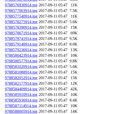
9788576930914.jpg
2017-09-11 05:47
11K
9788577003914.jpg
2017-09-11 05:47
7.5K
9788577540914.jpg
2017-09-11 05:47
11K
9788578275914.jpg
2017-09-11 05:47
5.6K
9788578390914.jpg
2017-09-11 05:47
15K
9788578671914.jpg
2017-09-11 05:47
69K
9788578741914.jpg
2017-09-11 05:47
9.5K
9788579140914.jpg
2017-09-11 05:47
8.0K
9788579236914.jpg
2017-09-11 05:47
13K
9788580423914.jpg
2017-09-11 05:47
10K
9788580577914.jpg
2017-09-11 05:47
9.8K
9788581020914.jpg
2017-09-11 05:47
5.6K
9788581088914.jpg
2017-09-11 05:47
15K
9788582052914.jpg
2017-09-11 05:47
15K
9788582177914.jpg
2017-09-11 05:47
12K
9788584409914.jpg
2017-09-11 05:47
42K
9788585910914.jpg
2017-09-11 05:47
10K
9788585936914.jpg
2017-09-11 05:47
8.4K
9788587114914.jpg
2017-09-11 05:47
10K
9788588005914.jpg
2017-09-11 05:47
14K