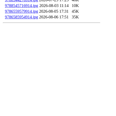
9788545716914.jpg
2026-08-03 11:14
10K
9786559579914.jpg
2026-08-05 17:31
45K
9786585954914.jpg
2026-08-06 17:51
35K