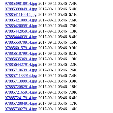
9788539818914.jpg
2017-09-11 05:46
7.4K
9788539904914.jpg
2017-09-11 05:46
5.4K
9788541110914.jpg
2017-09-11 05:46
6.1K
9788542100914.jpg
2017-09-11 05:46
7.6K
9788542605914.jpg
2017-09-11 05:46
75K
9788544205914.jpg
2017-09-11 05:46
13K
9788544403914.jpg
2017-09-11 05:46
8.4K
9788555070914.jpg
2017-09-11 05:46
15K
9788560157914.jpg
2017-09-11 05:46
9.9K
9788561879914.jpg
2017-09-11 05:46
8.1K
9788563536914.jpg
2017-09-11 05:46
19K
9788564427914.jpg
2017-09-11 05:46
22K
9788571063914.jpg
2017-09-11 05:46
26K
9788571133914.jpg
2017-09-11 05:46
7.4K
9788571399914.jpg
2017-09-11 05:46
3.9K
9788572082914.jpg
2017-09-11 05:46
18K
9788572165914.jpg
2017-09-11 05:46
7.0K
9788572417914.jpg
2017-09-11 05:46
6.4K
9788572884914.jpg
2017-09-11 05:46
17K
9788573027914.jpg
2017-09-11 05:46
14K