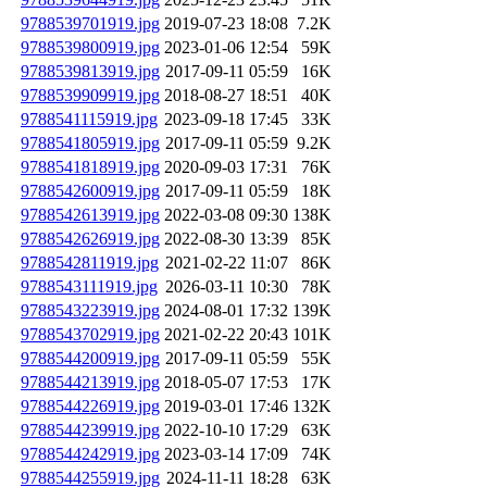
9788539701919.jpg
2019-07-23 18:08
7.2K
9788539800919.jpg
2023-01-06 12:54
59K
9788539813919.jpg
2017-09-11 05:59
16K
9788539909919.jpg
2018-08-27 18:51
40K
9788541115919.jpg
2023-09-18 17:45
33K
9788541805919.jpg
2017-09-11 05:59
9.2K
9788541818919.jpg
2020-09-03 17:31
76K
9788542600919.jpg
2017-09-11 05:59
18K
9788542613919.jpg
2022-03-08 09:30
138K
9788542626919.jpg
2022-08-30 13:39
85K
9788542811919.jpg
2021-02-22 11:07
86K
9788543111919.jpg
2026-03-11 10:30
78K
9788543223919.jpg
2024-08-01 17:32
139K
9788543702919.jpg
2021-02-22 20:43
101K
9788544200919.jpg
2017-09-11 05:59
55K
9788544213919.jpg
2018-05-07 17:53
17K
9788544226919.jpg
2019-03-01 17:46
132K
9788544239919.jpg
2022-10-10 17:29
63K
9788544242919.jpg
2023-03-14 17:09
74K
9788544255919.jpg
2024-11-11 18:28
63K