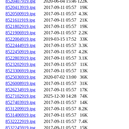
8520407919.jpg
2020-06-04 15:46
122K
8520413919.jpg
2017-09-11 05:57
19K
8520500919.jpg
2017-09-11 05:57
4.3K
8521611919.jpg
2017-09-11 05:57
21K
8521802919.jpg
2017-09-11 05:57
19K
8521906919.jpg
2017-09-11 05:57
2.2K
8522004919.jpg
2019-03-15 17:52
33K
8522444919.jpg
2017-09-11 05:57
3.3K
8522450919.jpg
2017-09-11 05:57
4.2K
8522803919.jpg
2017-09-11 05:57
3.1K
8523202919.jpg
2017-09-11 05:57
11K
8523306919.jpg
2017-09-11 05:57
13K
8525036919.jpg
2020-07-02 13:00
36K
8526008919.jpg
2017-09-11 05:57
31K
8526234919.jpg
2017-09-11 05:57
17K
8527102919.jpg
2025-12-30 14:28
74K
8527403919.jpg
2017-09-11 05:57
14K
8531209919.jpg
2017-09-11 05:57
8.2K
8531406919.jpg
2017-09-11 05:57
16K
8532222919.jpg
2017-09-11 05:57
7.4K
8532245919.jpg
2017-09-11 05:57
15K