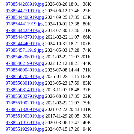
9788544268919.jpg
2026-03-26 18:01
38K
9788544271919.jpg
2026-06-12 17:46
25K
9788544408919.jpg
2024-09-25 17:35
63K
9788544411919.jpg
2024-10-01 17:38
80K
9788544424919.jpg
2018-07-30 17:46
71K
9788544437919.jpg
2021-02-22 11:07
66K
9788544440919.jpg
2024-10-31 18:21
107K
9788545711919.jpg
2024-05-03 17:28
74K
9788546206919.jpg
2021-02-22 11:07
201K
9788546219919.jpg
2022-12-12 18:21
44K
9788548004919.jpg
2025-07-08 14:44
71K
9788550702919.jpg
2025-01-28 11:15
163K
9788550801919.jpg
2023-05-23 17:59
83K
9788550814919.jpg
2023-11-07 18:48
37K
9788550827919.jpg
2026-08-03 17:35
22K
9788551002919.jpg
2021-02-22 11:07
79K
9788551820919.jpg
2021-02-22 20:43
131K
9788551903919.jpg
2017-11-29 20:05
38K
9788551916919.jpg
2020-03-06 17:47
40K
9788551929919.jpg
2024-07-15 17:26
94K