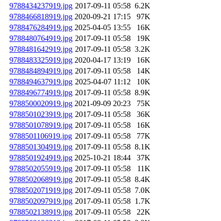
9788434237919.jpg
2017-09-11 05:58
6.2K
9788466818919.jpg
2020-09-21 17:15
97K
9788476284919.jpg
2025-04-05 13:55
16K
9788480764919.jpg
2017-09-11 05:58
19K
9788481642919.jpg
2017-09-11 05:58
3.2K
9788483325919.jpg
2020-04-17 13:19
16K
9788484894919.jpg
2017-09-11 05:58
14K
9788494637919.jpg
2025-04-07 11:12
10K
9788496774919.jpg
2017-09-11 05:58
8.9K
9788500020919.jpg
2021-09-09 20:23
75K
9788501023919.jpg
2017-09-11 05:58
36K
9788501078919.jpg
2017-09-11 05:58
16K
9788501106919.jpg
2017-09-11 05:58
77K
9788501304919.jpg
2017-09-11 05:58
8.1K
9788501924919.jpg
2025-10-21 18:44
37K
9788502055919.jpg
2017-09-11 05:58
11K
9788502068919.jpg
2017-09-11 05:58
8.4K
9788502071919.jpg
2017-09-11 05:58
7.0K
9788502097919.jpg
2017-09-11 05:58
1.7K
9788502138919.jpg
2017-09-11 05:58
22K