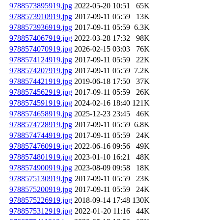
9788573895919.jpg
2022-05-20 10:51
65K
9788573910919.jpg
2017-09-11 05:59
13K
9788573936919.jpg
2017-09-11 05:59
6.3K
9788574067919.jpg
2022-03-28 17:32
98K
9788574070919.jpg
2026-02-15 03:03
76K
9788574124919.jpg
2017-09-11 05:59
22K
9788574207919.jpg
2017-09-11 05:59
7.2K
9788574421919.jpg
2019-06-18 17:50
37K
9788574562919.jpg
2017-09-11 05:59
26K
9788574591919.jpg
2024-02-16 18:40
121K
9788574658919.jpg
2025-12-23 23:45
46K
9788574728919.jpg
2017-09-11 05:59
6.8K
9788574744919.jpg
2017-09-11 05:59
24K
9788574760919.jpg
2022-06-16 09:56
49K
9788574801919.jpg
2023-01-10 16:21
48K
9788574900919.jpg
2023-08-09 09:58
18K
9788575130919.jpg
2017-09-11 05:59
23K
9788575200919.jpg
2017-09-11 05:59
24K
9788575226919.jpg
2018-09-14 17:48
130K
9788575312919.jpg
2022-01-20 11:16
44K