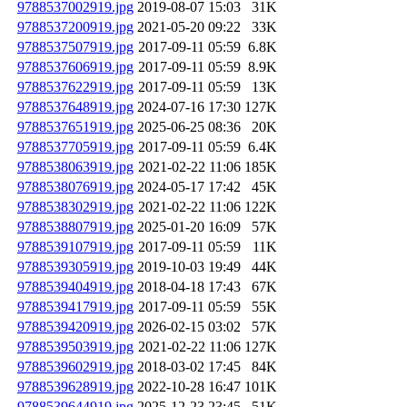
9788537002919.jpg
2019-08-07 15:03
31K
9788537200919.jpg
2021-05-20 09:22
33K
9788537507919.jpg
2017-09-11 05:59
6.8K
9788537606919.jpg
2017-09-11 05:59
8.9K
9788537622919.jpg
2017-09-11 05:59
13K
9788537648919.jpg
2024-07-16 17:30
127K
9788537651919.jpg
2025-06-25 08:36
20K
9788537705919.jpg
2017-09-11 05:59
6.4K
9788538063919.jpg
2021-02-22 11:06
185K
9788538076919.jpg
2024-05-17 17:42
45K
9788538302919.jpg
2021-02-22 11:06
122K
9788538807919.jpg
2025-01-20 16:09
57K
9788539107919.jpg
2017-09-11 05:59
11K
9788539305919.jpg
2019-10-03 19:49
44K
9788539404919.jpg
2018-04-18 17:43
67K
9788539417919.jpg
2017-09-11 05:59
55K
9788539420919.jpg
2026-02-15 03:02
57K
9788539503919.jpg
2021-02-22 11:06
127K
9788539602919.jpg
2018-03-02 17:45
84K
9788539628919.jpg
2022-10-28 16:47
101K
9788539644919.jpg
2025-12-23 23:45
51K