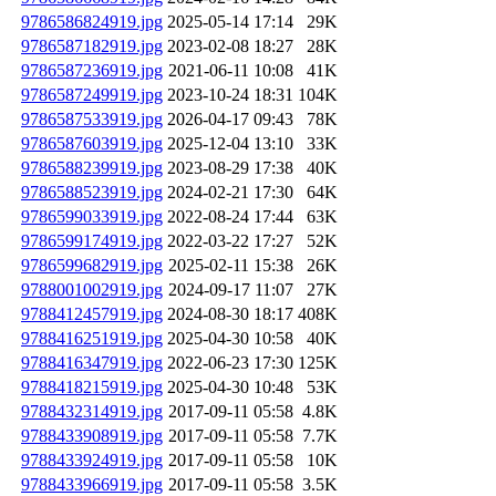
9786586824919.jpg
2025-05-14 17:14
29K
9786587182919.jpg
2023-02-08 18:27
28K
9786587236919.jpg
2021-06-11 10:08
41K
9786587249919.jpg
2023-10-24 18:31
104K
9786587533919.jpg
2026-04-17 09:43
78K
9786587603919.jpg
2025-12-04 13:10
33K
9786588239919.jpg
2023-08-29 17:38
40K
9786588523919.jpg
2024-02-21 17:30
64K
9786599033919.jpg
2022-08-24 17:44
63K
9786599174919.jpg
2022-03-22 17:27
52K
9786599682919.jpg
2025-02-11 15:38
26K
9788001002919.jpg
2024-09-17 11:07
27K
9788412457919.jpg
2024-08-30 18:17
408K
9788416251919.jpg
2025-04-30 10:58
40K
9788416347919.jpg
2022-06-23 17:30
125K
9788418215919.jpg
2025-04-30 10:48
53K
9788432314919.jpg
2017-09-11 05:58
4.8K
9788433908919.jpg
2017-09-11 05:58
7.7K
9788433924919.jpg
2017-09-11 05:58
10K
9788433966919.jpg
2017-09-11 05:58
3.5K