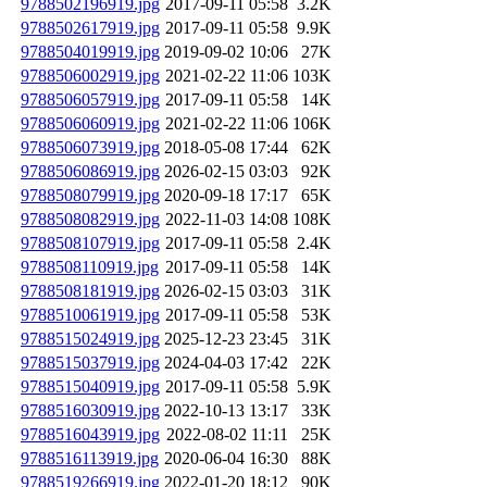
9788502196919.jpg
2017-09-11 05:58
3.2K
9788502617919.jpg
2017-09-11 05:58
9.9K
9788504019919.jpg
2019-09-02 10:06
27K
9788506002919.jpg
2021-02-22 11:06
103K
9788506057919.jpg
2017-09-11 05:58
14K
9788506060919.jpg
2021-02-22 11:06
106K
9788506073919.jpg
2018-05-08 17:44
62K
9788506086919.jpg
2026-02-15 03:03
92K
9788508079919.jpg
2020-09-18 17:17
65K
9788508082919.jpg
2022-11-03 14:08
108K
9788508107919.jpg
2017-09-11 05:58
2.4K
9788508110919.jpg
2017-09-11 05:58
14K
9788508181919.jpg
2026-02-15 03:03
31K
9788510061919.jpg
2017-09-11 05:58
53K
9788515024919.jpg
2025-12-23 23:45
31K
9788515037919.jpg
2024-04-03 17:42
22K
9788515040919.jpg
2017-09-11 05:58
5.9K
9788516030919.jpg
2022-10-13 13:17
33K
9788516043919.jpg
2022-08-02 11:11
25K
9788516113919.jpg
2020-06-04 16:30
88K
9788519266919.jpg
2022-01-20 18:12
90K