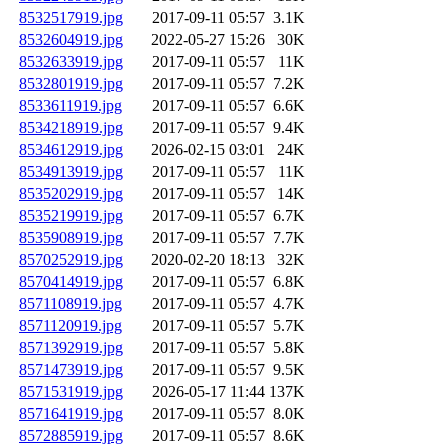
8532517919.jpg
2017-09-11 05:57
3.1K
8532604919.jpg
2022-05-27 15:26
30K
8532633919.jpg
2017-09-11 05:57
11K
8532801919.jpg
2017-09-11 05:57
7.2K
8533611919.jpg
2017-09-11 05:57
6.6K
8534218919.jpg
2017-09-11 05:57
9.4K
8534612919.jpg
2026-02-15 03:01
24K
8534913919.jpg
2017-09-11 05:57
11K
8535202919.jpg
2017-09-11 05:57
14K
8535219919.jpg
2017-09-11 05:57
6.7K
8535908919.jpg
2017-09-11 05:57
7.7K
8570252919.jpg
2020-02-20 18:13
32K
8570414919.jpg
2017-09-11 05:57
6.8K
8571108919.jpg
2017-09-11 05:57
4.7K
8571120919.jpg
2017-09-11 05:57
5.7K
8571392919.jpg
2017-09-11 05:57
5.8K
8571473919.jpg
2017-09-11 05:57
9.5K
8571531919.jpg
2026-05-17 11:44
137K
8571641919.jpg
2017-09-11 05:57
8.0K
8572885919.jpg
2017-09-11 05:57
8.6K