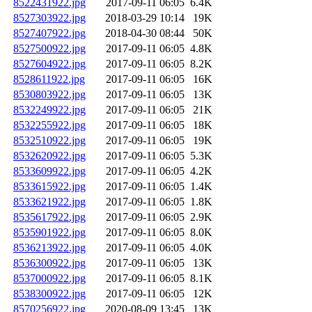
8522431922.jpg
2017-09-11 06:05
6.4K
8527303922.jpg
2018-03-29 10:14
19K
8527407922.jpg
2018-04-30 08:44
50K
8527500922.jpg
2017-09-11 06:05
4.8K
8527604922.jpg
2017-09-11 06:05
8.2K
8528611922.jpg
2017-09-11 06:05
16K
8530803922.jpg
2017-09-11 06:05
13K
8532249922.jpg
2017-09-11 06:05
21K
8532255922.jpg
2017-09-11 06:05
18K
8532510922.jpg
2017-09-11 06:05
19K
8532620922.jpg
2017-09-11 06:05
5.3K
8533609922.jpg
2017-09-11 06:05
4.2K
8533615922.jpg
2017-09-11 06:05
1.4K
8533621922.jpg
2017-09-11 06:05
1.8K
8535617922.jpg
2017-09-11 06:05
2.9K
8535901922.jpg
2017-09-11 06:05
8.0K
8536213922.jpg
2017-09-11 06:05
4.0K
8536300922.jpg
2017-09-11 06:05
13K
8537000922.jpg
2017-09-11 06:05
8.1K
8538300922.jpg
2017-09-11 06:05
12K
8570256922.jpg
2020-08-09 13:45
13K