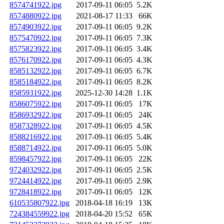
8574741922.jpg
2017-09-11 06:05
5.2K
8574880922.jpg
2021-08-17 11:33
66K
8574903922.jpg
2017-09-11 06:05
9.2K
8575470922.jpg
2017-09-11 06:05
7.3K
8575823922.jpg
2017-09-11 06:05
3.4K
8576170922.jpg
2017-09-11 06:05
4.3K
8585132922.jpg
2017-09-11 06:05
6.7K
8585184922.jpg
2017-09-11 06:05
8.2K
8585931922.jpg
2025-12-30 14:28
1.1K
8586075922.jpg
2017-09-11 06:05
17K
8586932922.jpg
2017-09-11 06:05
24K
8587328922.jpg
2017-09-11 06:05
4.5K
8588216922.jpg
2017-09-11 06:05
5.4K
8588714922.jpg
2017-09-11 06:05
5.0K
8598457922.jpg
2017-09-11 06:05
22K
9724032922.jpg
2017-09-11 06:05
2.5K
9724414922.jpg
2017-09-11 06:05
2.9K
9728418922.jpg
2017-09-11 06:05
12K
610535807922.jpg
2018-04-18 16:19
13K
724384559922.jpg
2018-04-20 15:52
65K