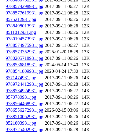
9788574298931.jpg
2017-09-11 06:27
12K
9788577619931.jpg
2017-09-11 06:28
12K
8575212931.jpg
2017-09-11 06:26
12K
9788498013931.jpg
2017-09-11 06:26
12K
8511012931.jpg
2017-09-11 06:26
12K
9780194573931.jpg
2017-09-11 06:26
12K
9788574975931.jpg
2017-09-11 06:27
13K
9788573352931.jpg
2025-01-20 18:28
13K
9780205718931.jpg
2017-09-11 06:26
13K
9788536818931.jpg
2024-05-14 17:40
13K
9788541809931.jpg
2020-04-24 17:30
13K
8571474931.jpg
2017-09-11 06:26
14K
9789724412931.jpg
2017-09-11 06:28
14K
9788534924931.jpg
2017-09-11 06:27
14K
8570780931.jpg
2017-09-11 06:26
14K
9788564468931.jpg
2017-09-11 06:27
14K
9786556272931.jpg
2026-02-15 03:06
14K
9788510052931.jpg
2017-09-11 06:26
14K
8521803931.jpg
2017-09-11 06:26
14K
9789725402931.jpg
2017-09-11 06:28
14K