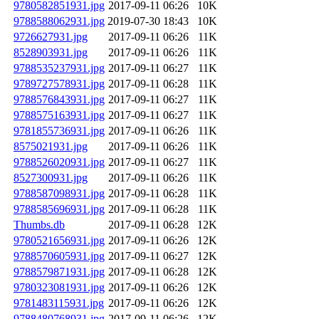
9780582851931.jpg
2017-09-11 06:26
10K
9788588062931.jpg
2019-07-30 18:43
10K
9726627931.jpg
2017-09-11 06:26
11K
8528903931.jpg
2017-09-11 06:26
11K
9788535237931.jpg
2017-09-11 06:27
11K
9789727578931.jpg
2017-09-11 06:28
11K
9788576843931.jpg
2017-09-11 06:27
11K
9788575163931.jpg
2017-09-11 06:27
11K
9781855736931.jpg
2017-09-11 06:26
11K
8575021931.jpg
2017-09-11 06:26
11K
9788526020931.jpg
2017-09-11 06:27
11K
8527300931.jpg
2017-09-11 06:26
11K
9788587098931.jpg
2017-09-11 06:28
11K
9788585696931.jpg
2017-09-11 06:28
11K
Thumbs.db
2017-09-11 06:28
12K
9780521656931.jpg
2017-09-11 06:26
12K
9788570605931.jpg
2017-09-11 06:27
12K
9788579871931.jpg
2017-09-11 06:28
12K
9780323081931.jpg
2017-09-11 06:26
12K
9781483115931.jpg
2017-09-11 06:26
12K
9788480768931.jpg
2017-09-11 06:26
12K