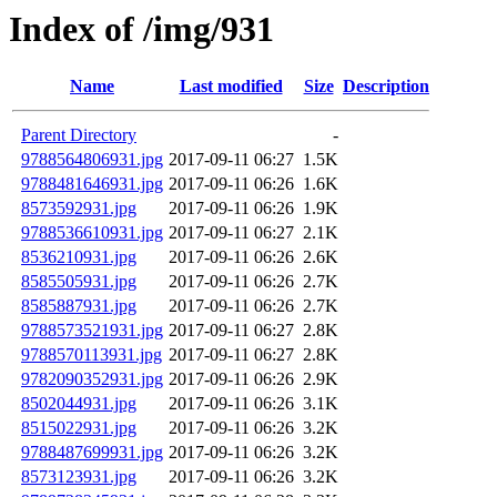
Index of /img/931
Name
Last modified
Size
Description
Parent Directory
-
9788564806931.jpg
2017-09-11 06:27
1.5K
9788481646931.jpg
2017-09-11 06:26
1.6K
8573592931.jpg
2017-09-11 06:26
1.9K
9788536610931.jpg
2017-09-11 06:27
2.1K
8536210931.jpg
2017-09-11 06:26
2.6K
8585505931.jpg
2017-09-11 06:26
2.7K
8585887931.jpg
2017-09-11 06:26
2.7K
9788573521931.jpg
2017-09-11 06:27
2.8K
9788570113931.jpg
2017-09-11 06:27
2.8K
9782090352931.jpg
2017-09-11 06:26
2.9K
8502044931.jpg
2017-09-11 06:26
3.1K
8515022931.jpg
2017-09-11 06:26
3.2K
9788487699931.jpg
2017-09-11 06:26
3.2K
8573123931.jpg
2017-09-11 06:26
3.2K