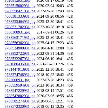
8520912931.jpg
2020-08-17 00:19
40K
9788515002931.jpg
2020-02-04 19:03
40K
9786558421931.jpg
2022-09-28 17:43
41K
4006381333931.jpg
2024-09-20 08:56
42K
9788555404931.jpg
2025-12-30 18:41
42K
9788521702931.jpg
2022-10-28 18:18
42K
8536308931.jpg
2017-09-11 06:26
42K
9788563171931.jpg
2025-12-30 18:41
42K
9788556382931.jpg
2025-04-15 17:23
43K
9788524909931.jpg
2018-04-16 13:09
43K
9783852722931.jpg
2022-08-31 14:36
43K
9788532267931.jpg
2024-06-10 16:41
43K
9781680435931.jpg
2021-06-20 11:26
43K
9781447913931.jpg
2025-12-30 18:41
45K
9788574748931.jpg
2018-10-22 18:42
45K
8572006931.jpg
2022-03-28 14:23
45K
9786559594931.jpg
2023-10-20 18:34
46K
9788547229931.jpg
2018-08-14 17:51
46K
9788542802931.jpg
2020-02-06 18:55
46K
9788585274931.jpg
2020-06-05 12:21
47K
9788572320931.jpg
2018-06-12 12:35
47K