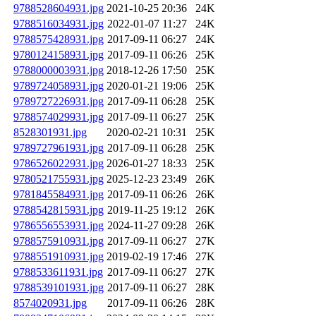
9788528604931.jpg
2021-10-25 20:36
24K
9788516034931.jpg
2022-01-07 11:27
24K
9788575428931.jpg
2017-09-11 06:27
24K
9780124158931.jpg
2017-09-11 06:26
25K
9788000003931.jpg
2018-12-26 17:50
25K
9789724058931.jpg
2020-01-21 19:06
25K
9789727226931.jpg
2017-09-11 06:28
25K
9788574029931.jpg
2017-09-11 06:27
25K
8528301931.jpg
2020-02-21 10:31
25K
9789727961931.jpg
2017-09-11 06:28
25K
9786526022931.jpg
2026-01-27 18:33
25K
9780521755931.jpg
2025-12-23 23:49
26K
9781845584931.jpg
2017-09-11 06:26
26K
9788542815931.jpg
2019-11-25 19:12
26K
9786556553931.jpg
2024-11-27 09:28
26K
9788575910931.jpg
2017-09-11 06:27
27K
9788551910931.jpg
2019-02-19 17:46
27K
9788533611931.jpg
2017-09-11 06:27
27K
9788539101931.jpg
2017-09-11 06:27
28K
8574020931.jpg
2017-09-11 06:26
28K