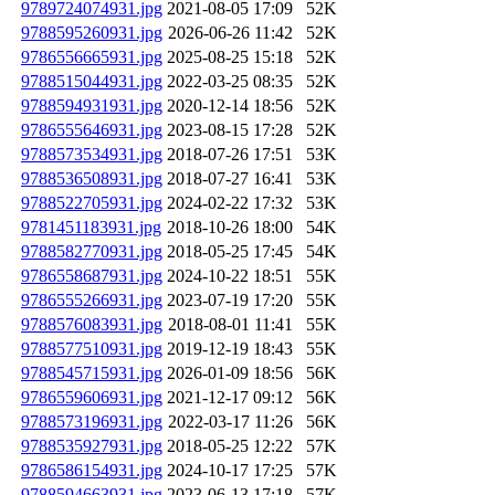
9789724074931.jpg
2021-08-05 17:09
52K
9788595260931.jpg
2026-06-26 11:42
52K
9786556665931.jpg
2025-08-25 15:18
52K
9788515044931.jpg
2022-03-25 08:35
52K
9788594931931.jpg
2020-12-14 18:56
52K
9786555646931.jpg
2023-08-15 17:28
52K
9788573534931.jpg
2018-07-26 17:51
53K
9788536508931.jpg
2018-07-27 16:41
53K
9788522705931.jpg
2024-02-22 17:32
53K
9781451183931.jpg
2018-10-26 18:00
54K
9788582770931.jpg
2018-05-25 17:45
54K
9786558687931.jpg
2024-10-22 18:51
55K
9786555266931.jpg
2023-07-19 17:20
55K
9788576083931.jpg
2018-08-01 11:41
55K
9788577510931.jpg
2019-12-19 18:43
55K
9788545715931.jpg
2026-01-09 18:56
56K
9786559606931.jpg
2021-12-17 09:12
56K
9788573196931.jpg
2022-03-17 11:26
56K
9788535927931.jpg
2018-05-25 12:22
57K
9786586154931.jpg
2024-10-17 17:25
57K
9788594663931.jpg
2023-06-13 17:18
57K