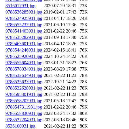
8516017931.jpg
2020-07-29 18:31
73K
9788536285931.jpg
2019-02-01 17:43
73K
9788524925931.jpg
2018-04-17 18:26
74K
9786555237931.jpg
2021-06-10 17:36
75K
9788541403931.jpg
2021-02-22 20:46
75K
9788535282931.jpg
2018-09-18 17:40
75K
9789463601931.jpg
2018-04-17 18:26
75K
9788544246931.jpg
2024-02-16 18:41
76K
9786525920931.jpg
2024-10-24 14:22
76K
9786555604931.jpg
2023-01-31 18:23
76K
9788578034931.jpg
2023-08-29 17:38
77K
9788532634931.jpg
2021-02-22 11:23
78K
9788535633931.jpg
2022-10-21 14:22
78K
9788532628931.jpg
2021-02-22 11:23
78K
9788595301931.jpg
2021-02-22 11:23
79K
9786558207931.jpg
2021-05-18 17:47
79K
9788547311931.jpg
2021-02-22 20:46
79K
9786558830931.jpg
2022-03-24 17:32
80K
9788537204931.jpg
2022-08-18 08:46
80K
8536100931.jpg
2021-02-22 11:22
80K