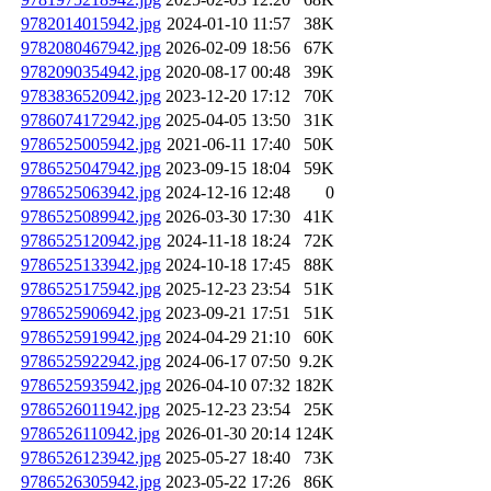
9782014015942.jpg
2024-01-10 11:57
38K
9782080467942.jpg
2026-02-09 18:56
67K
9782090354942.jpg
2020-08-17 00:48
39K
9783836520942.jpg
2023-12-20 17:12
70K
9786074172942.jpg
2025-04-05 13:50
31K
9786525005942.jpg
2021-06-11 17:40
50K
9786525047942.jpg
2023-09-15 18:04
59K
9786525063942.jpg
2024-12-16 12:48
0
9786525089942.jpg
2026-03-30 17:30
41K
9786525120942.jpg
2024-11-18 18:24
72K
9786525133942.jpg
2024-10-18 17:45
88K
9786525175942.jpg
2025-12-23 23:54
51K
9786525906942.jpg
2023-09-21 17:51
51K
9786525919942.jpg
2024-04-29 21:10
60K
9786525922942.jpg
2024-06-17 07:50
9.2K
9786525935942.jpg
2026-04-10 07:32
182K
9786526011942.jpg
2025-12-23 23:54
25K
9786526110942.jpg
2026-01-30 20:14
124K
9786526123942.jpg
2025-05-27 18:40
73K
9786526305942.jpg
2023-05-22 17:26
86K