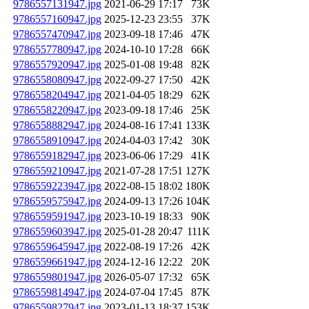
9786557131947.jpg
2021-06-29 17:17
73K
9786557160947.jpg
2025-12-23 23:55
37K
9786557470947.jpg
2023-09-18 17:46
47K
9786557780947.jpg
2024-10-10 17:28
66K
9786557920947.jpg
2025-01-08 19:48
82K
9786558080947.jpg
2022-09-27 17:50
42K
9786558204947.jpg
2021-04-05 18:29
62K
9786558220947.jpg
2023-09-18 17:46
25K
9786558882947.jpg
2024-08-16 17:41
133K
9786558910947.jpg
2024-04-03 17:42
30K
9786559182947.jpg
2023-06-06 17:29
41K
9786559210947.jpg
2021-07-28 17:51
127K
9786559223947.jpg
2022-08-15 18:02
180K
9786559575947.jpg
2024-09-13 17:26
104K
9786559591947.jpg
2023-10-19 18:33
90K
9786559603947.jpg
2025-01-28 20:47
111K
9786559645947.jpg
2022-08-19 17:26
42K
9786559661947.jpg
2024-12-16 12:22
20K
9786559801947.jpg
2026-05-07 17:32
65K
9786559814947.jpg
2024-07-04 17:45
87K
9786559827947.jpg
2023-01-13 18:37
153K