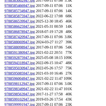
9788585002947.jpg
2017-09-11 07:06
5.3K
9788585466947.jpg
2017-09-11 07:06
11K
9788585734947.jpg
2017-09-11 07:06
14K
9788585875947.jpg
2022-06-22 17:08
68K
9788586539947.jpg
2025-12-30 18:45
46K
9788586625947.jpg
2021-05-31 00:59
14K
9788586878947.jpg
2018-07-19 17:28
48K
9788587420947.jpg
2017-09-11 07:06
3.8K
9788588069947.jpg
2024-03-27 11:27
39K
9788588098947.jpg
2017-09-11 07:06
54K
9788591380947.jpg
2021-02-22 20:51
77K
9788592875947.jpg
2025-05-08 18:15
109K
9788594318947.jpg
2022-09-15 10:47
48K
9788595030947.jpg
2022-05-26 17:57
75K
9788595085947.jpg
2021-03-10 16:46
27K
9788596004947.jpg
2021-02-22 11:47
109K
9788598112947.jpg
2017-09-11 07:06
3.0K
9788598349947.jpg
2021-02-22 11:47
101K
9788598563947.jpg
2017-11-27 17:58
40K
9788599102947.jpg
2019-03-26 17:54
43K
9788599991947.jpg
2017-09-11 07:06
23K