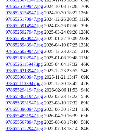
9786525109947.jpg
2024-10-08 17:28
70K
9786525154947.jpg
2024-10-30 18:22
126K
9786525170947.jpg
2024-12-26 20:35
112K
9786525914947.jpg
2024-08-26 07:50
39K
9786525927947.jpg
2025-03-24 09:28
128K
9786525930947.jpg
2025-01-22 10:09
238K
9786525943947.jpg
2026-04-10 07:25
133K
9786526029947.jpg
2025-12-23 23:55
21K
9786526102947.jpg
2025-01-08 19:48
115K
9786526115947.jpg
2025-04-04 17:32
46K
9786526313947.jpg
2025-12-23 23:55
54K
9786550680947.jpg
2025-11-21 13:47
69K
9786551133947.jpg
2025-12-30 18:45
42K
9786552941947.jpg
2026-02-06 11:53
94K
9786553621947.jpg
2022-02-23 17:22
55K
9786553931947.jpg
2023-08-10 17:32
89K
9786553960947.jpg
2023-06-30 17:21
13K
9786554851947.jpg
2026-04-20 16:39
63K
9786555078947.jpg
2025-08-08 17:40
58K
9786555122947.jpg
2022-07-18 18:14
84K