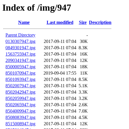
Index of /img/947
Name
Last modified
Size
Description
Parent Directory
-
0130307947.jpg
2017-09-11 07:04
30K
0849301947.jpg
2017-09-11 07:04
8.3K
1563755947.jpg
2017-09-11 07:04
16K
2090341947.jpg
2017-09-11 07:04
12K
8500005947.jpg
2017-09-11 07:04
18K
8501070947.jpg
2019-09-04 17:55
11K
8501093947.jpg
2017-09-11 07:04
8.5K
8502007947.jpg
2017-09-11 07:04
5.1K
8502042947.jpg
2017-09-11 07:04
3.3K
8502059947.jpg
2017-09-11 07:04
3.2K
8502065947.jpg
2017-09-11 07:04
2.6K
8504009947.jpg
2017-09-11 07:04
7.0K
8508083947.jpg
2017-09-11 07:04
4.5K
8515008947.jpg
2017-09-11 07:04
12K