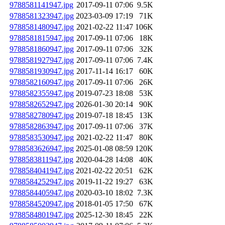
9788581141947.jpg
2017-09-11 07:06
9.5K
9788581323947.jpg
2023-03-09 17:19
71K
9788581480947.jpg
2021-02-22 11:47
106K
9788581815947.jpg
2017-09-11 07:06
18K
9788581860947.jpg
2017-09-11 07:06
32K
9788581927947.jpg
2017-09-11 07:06
7.4K
9788581930947.jpg
2017-11-14 16:17
60K
9788582160947.jpg
2017-09-11 07:06
26K
9788582355947.jpg
2019-07-23 18:08
53K
9788582652947.jpg
2026-01-30 20:14
90K
9788582780947.jpg
2019-07-18 18:45
13K
9788582863947.jpg
2017-09-11 07:06
37K
9788583530947.jpg
2021-02-22 11:47
80K
9788583626947.jpg
2025-01-08 08:59
120K
9788583811947.jpg
2020-04-28 14:08
40K
9788584041947.jpg
2021-02-22 20:51
62K
9788584252947.jpg
2019-11-22 19:27
63K
9788584405947.jpg
2020-03-10 18:02
7.3K
9788584520947.jpg
2018-01-05 17:50
67K
9788584801947.jpg
2025-12-30 18:45
22K