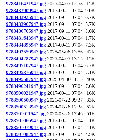
9788416421947.jpg
2025-04-05 12:58
15K
9788433909947.jpg
2017-09-11 07:04
9.0K
9788433925947.jpg
2017-09-11 07:04
6.7K
9788433967947.jpg
2017-09-11 07:04
5.7K
9788480765947.jpg
2017-09-11 07:04
8.0K
9788481643947.jpg
2017-09-11 07:04
1.7K
9788484895947.jpg
2017-09-11 07:04
7.3K
9788492559947.jpg
2025-05-06 13:56
42K
9788494287947.jpg
2025-04-05 13:15
15K
9788495107947.jpg
2017-09-11 07:04
6.7K
9788495376947.jpg
2017-09-11 07:04
7.1K
9788495587947.jpg
2025-04-30 11:15
40K
9788496241947.jpg
2017-09-11 07:04
7.6K
9788500021947.jpg
2017-09-11 07:04
16K
9788500500947.jpg
2021-07-22 09:37
33K
9788500513947.jpg
2024-07-26 12:34
52K
9788501011947.jpg
2020-03-26 17:46
51K
9788501066947.jpg
2017-09-11 07:04
11K
9788501079947.jpg
2017-09-11 07:04
11K
9788501082947.jpg
2017-09-11 07:04
4.5K