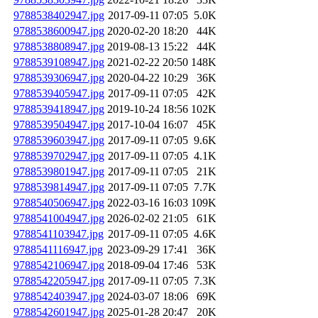
9788538402947.jpg
2017-09-11 07:05
5.0K
9788538600947.jpg
2020-02-20 18:20
44K
9788538808947.jpg
2019-08-13 15:22
44K
9788539108947.jpg
2021-02-22 20:50
148K
9788539306947.jpg
2020-04-22 10:29
36K
9788539405947.jpg
2017-09-11 07:05
42K
9788539418947.jpg
2019-10-24 18:56
102K
9788539504947.jpg
2017-10-04 16:07
45K
9788539603947.jpg
2017-09-11 07:05
9.6K
9788539702947.jpg
2017-09-11 07:05
4.1K
9788539801947.jpg
2017-09-11 07:05
21K
9788539814947.jpg
2017-09-11 07:05
7.7K
9788540506947.jpg
2022-03-16 16:03
109K
9788541004947.jpg
2026-02-02 21:05
61K
9788541103947.jpg
2017-09-11 07:05
4.6K
9788541116947.jpg
2023-09-29 17:41
36K
9788542106947.jpg
2018-09-04 17:46
53K
9788542205947.jpg
2017-09-11 07:05
7.3K
9788542403947.jpg
2024-03-07 18:06
69K
9788542601947.jpg
2025-01-28 20:47
20K