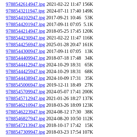
9788542614947.jpg
2021-02-22 11:47
156K
9788543211947.jpg
2024-07-11 17:40
149K
9788544102947.jpg
2017-09-21 10:46
53K
9788544201947.jpg
2017-09-11 07:05
5.1K
9788544214947.jpg
2018-05-25 17:45
120K
9788544230947.jpg
2021-02-22 11:47
116K
9788544256947.jpg
2025-01-28 20:47
161K
9788544300947.jpg
2017-09-11 07:05
13K
9788544409947.jpg
2018-07-18 17:48
34K
9788544412947.jpg
2024-10-29 18:31
65K
9788544425947.jpg
2024-10-29 18:31
68K
9788544438947.jpg
2024-10-09 17:31
35K
9788545006947.jpg
2019-12-11 18:49
27K
9788545709947.jpg
2024-05-07 17:41
200K
9788545712947.jpg
2021-01-26 18:27
137K
9788546210947.jpg
2018-03-26 18:09
123K
9788546223947.jpg
2024-08-12 17:30
38K
9788546827947.jpg
2024-08-20 10:50
112K
9788547213947.jpg
2018-10-17 17:42
15K
9788547309947.jpg
2018-03-23 17:54
107K