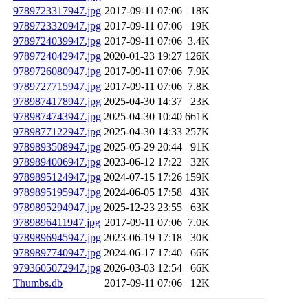
9789723317947.jpg
2017-09-11 07:06
18K
9789723320947.jpg
2017-09-11 07:06
19K
9789724039947.jpg
2017-09-11 07:06
3.4K
9789724042947.jpg
2020-01-23 19:27
126K
9789726080947.jpg
2017-09-11 07:06
7.9K
9789727715947.jpg
2017-09-11 07:06
7.8K
9789874178947.jpg
2025-04-30 14:37
23K
9789874743947.jpg
2025-04-30 10:40
661K
9789877122947.jpg
2025-04-30 14:33
257K
9789893508947.jpg
2025-05-29 20:44
91K
9789894006947.jpg
2023-06-12 17:22
32K
9789895124947.jpg
2024-07-15 17:26
159K
9789895195947.jpg
2024-06-05 17:58
43K
9789895294947.jpg
2025-12-23 23:55
63K
9789896411947.jpg
2017-09-11 07:06
7.0K
9789896945947.jpg
2023-06-19 17:18
30K
9789897740947.jpg
2024-06-17 17:40
66K
9793605072947.jpg
2026-03-03 12:54
66K
Thumbs.db
2017-09-11 07:06
12K