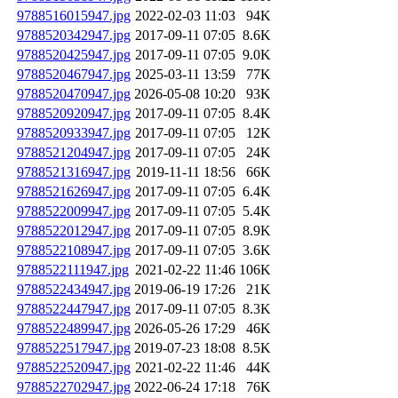
9788516015947.jpg
2022-02-03 11:03
94K
9788520342947.jpg
2017-09-11 07:05
8.6K
9788520425947.jpg
2017-09-11 07:05
9.0K
9788520467947.jpg
2025-03-11 13:59
77K
9788520470947.jpg
2026-05-08 10:20
93K
9788520920947.jpg
2017-09-11 07:05
8.4K
9788520933947.jpg
2017-09-11 07:05
12K
9788521204947.jpg
2017-09-11 07:05
24K
9788521316947.jpg
2019-11-11 18:56
66K
9788521626947.jpg
2017-09-11 07:05
6.4K
9788522009947.jpg
2017-09-11 07:05
5.4K
9788522012947.jpg
2017-09-11 07:05
8.9K
9788522108947.jpg
2017-09-11 07:05
3.6K
9788522111947.jpg
2021-02-22 11:46
106K
9788522434947.jpg
2019-06-19 17:26
21K
9788522447947.jpg
2017-09-11 07:05
8.3K
9788522489947.jpg
2026-05-26 17:29
46K
9788522517947.jpg
2019-07-23 18:08
8.5K
9788522520947.jpg
2021-02-22 11:46
44K
9788522702947.jpg
2022-06-24 17:18
76K