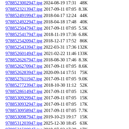
9788523002947.jpg
2024-08-19 17:31
48K
9788523213947.jpg
2017-09-11 07:05
8.3K
9788524919947.jpg
2018-04-17 12:24
44K
9788524922947.jpg
2018-04-18 17:48
40K
9788525047947.jpg
2017-09-11 07:05
5.5K
9788525417947.jpg
2018-11-19 17:36
6.8K
9788525420947.jpg
2018-12-17 17:52
86K
9788525433947.jpg
2022-03-31 17:36
132K
9788526014947.jpg
2021-02-22 11:46
133K
9788526267947.jpg
2018-08-30 17:46
8.3K
9788526270947.jpg
2017-09-11 07:05
8.6K
9788526283947.jpg
2020-09-14 17:51
75K
9788527611947.jpg
2017-09-11 07:05
9.0K
9788527723947.jpg
2018-10-30 11:12
52K
9788528614947.jpg
2017-09-11 07:05
12K
9788530929947.jpg
2017-09-11 07:05
15K
9788530932947.jpg
2017-09-11 07:05
17K
9788530958947.jpg
2017-09-11 07:05
7.7K
9788530987947.jpg
2019-10-23 19:17
15K
9788531203947.jpg
2025-12-30 18:45
63K