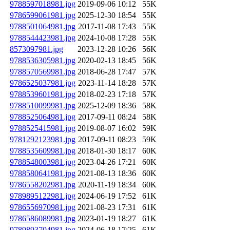
9788597018981.jpg
2019-09-06 10:12
55K
9786599061981.jpg
2025-12-30 18:54
55K
9788501064981.jpg
2017-11-08 17:43
55K
9788544423981.jpg
2024-10-08 17:28
55K
8573097981.jpg
2023-12-28 10:26
56K
9788536305981.jpg
2020-02-13 18:45
56K
9788570569981.jpg
2018-06-28 17:47
57K
9786525037981.jpg
2023-11-14 18:28
57K
9788539601981.jpg
2018-02-23 17:18
57K
9788510099981.jpg
2025-12-09 18:36
58K
9788525064981.jpg
2017-09-11 08:24
58K
9788525415981.jpg
2019-08-07 16:02
59K
9781292123981.jpg
2017-09-11 08:23
59K
9788535609981.jpg
2018-01-30 18:17
60K
9788548003981.jpg
2023-04-26 17:21
60K
9788580641981.jpg
2021-08-13 18:36
60K
9786558202981.jpg
2020-11-19 18:34
60K
9789895122981.jpg
2024-06-19 17:52
61K
9786556970981.jpg
2021-08-23 17:31
61K
9786586089981.jpg
2023-01-19 18:27
61K
9789893704981.jpg
2024-06-18 17:25
61K