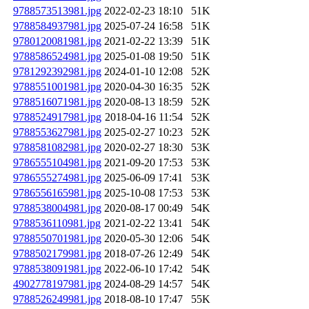
9788573513981.jpg
2022-02-23 18:10
51K
9788584937981.jpg
2025-07-24 16:58
51K
9780120081981.jpg
2021-02-22 13:39
51K
9788586524981.jpg
2025-01-08 19:50
51K
9781292392981.jpg
2024-01-10 12:08
52K
9788551001981.jpg
2020-04-30 16:35
52K
9788516071981.jpg
2020-08-13 18:59
52K
9788524917981.jpg
2018-04-16 11:54
52K
9788553627981.jpg
2025-02-27 10:23
52K
9788581082981.jpg
2020-02-27 18:30
53K
9786555104981.jpg
2021-09-20 17:53
53K
9786555274981.jpg
2025-06-09 17:41
53K
9786556165981.jpg
2025-10-08 17:53
53K
9788538004981.jpg
2020-08-17 00:49
54K
9788536110981.jpg
2021-02-22 13:41
54K
9788550701981.jpg
2020-05-30 12:06
54K
9788502179981.jpg
2018-07-26 12:49
54K
9788538091981.jpg
2022-06-10 17:42
54K
4902778197981.jpg
2024-08-29 14:57
54K
9788526249981.jpg
2018-08-10 17:47
55K