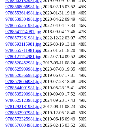
9788502182981.jpg
2019-09-09 10:58
45K
9788568056981.jpg
2026-02-15 03:52
45K
9788553614981.jpg
2020-01-31 19:18
46K
9788539304981.jpg
2020-04-22 09:49
46K
9786555261981.jpg
2022-04-04 17:33
46K
9788541114981.jpg
2018-09-04 17:46
47K
9788573261981.jpg
2022-12-22 03:07
47K
9788593115981.jpg
2026-03-19 13:18
48K
9786555711981.jpg
2025-01-21 18:20
48K
9780121154981.jpg
2022-07-14 09:52
48K
9788520452981.jpg
2017-09-11 08:24
48K
9786525909981.jpg
2023-07-03 19:35
48K
9788520366981.jpg
2019-06-07 17:31
49K
9788578604981.jpg
2019-07-23 18:48
49K
9788544001981.jpg
2019-05-28 15:41
49K
9788535290981.jpg
2019-09-09 17:52
49K
9786525123981.jpg
2024-09-23 17:43
49K
9781292181981.jpg
2017-09-11 08:23
50K
9788532907981.jpg
2019-12-05 18:40
50K
9788572325981.jpg
2019-06-16 09:49
50K
9788576004981.jpg
2026-02-15 03:52
50K