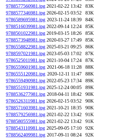
9788577560981.jpg
2021-02-22 13:42
83K
9788577346981.jpg
2026-02-15 03:52
83K
9786589695981.jpg
2023-11-24 18:39
84K
9788516039981.jpg
2022-09-14 12:24
85K
9788501022981.jpg
2019-03-15 18:26
85K
9788573948981.jpg
2020-03-27 17:49
85K
9786558822981.jpg
2025-03-21 09:25
86K
9788597021981.jpg
2023-05-03 17:02
87K
9786525011981.jpg
2021-10-04 17:24
87K
9786559601981.jpg
2021-06-18 11:28
88K
9786555120981.jpg
2020-12-11 11:47
88K
9786559490981.jpg
2022-05-23 17:34
89K
9788551931981.jpg
2025-12-24 00:05
89K
9788536277981.jpg
2018-04-11 18:42
90K
9786526311981.jpg
2026-02-15 03:52
90K
9788571603981.jpg
2021-10-21 18:35
90K
9788579256981.jpg
2021-02-22 13:42
91K
9788580555981.jpg
2021-02-22 13:42
91K
9788543110981.jpg
2025-09-05 17:10
92K
9788562409981.jpg
2017-09-11 08:24
92K