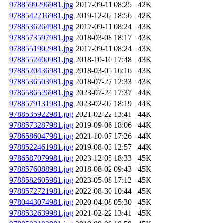
9788599296981.jpg
2017-09-11 08:25
42K
9788542216981.jpg
2019-12-02 18:56
42K
9788536264981.jpg
2017-09-11 08:24
43K
9788573597981.jpg
2018-03-08 18:17
43K
9788551902981.jpg
2017-09-11 08:24
43K
9788552400981.jpg
2018-10-10 17:48
43K
9788520436981.jpg
2018-03-05 16:16
43K
9788536503981.jpg
2018-07-27 12:33
43K
9786586526981.jpg
2023-07-24 17:37
44K
9788579131981.jpg
2023-02-07 18:19
44K
9788535922981.jpg
2021-02-22 13:41
44K
9788573287981.jpg
2019-09-06 18:06
44K
9786586047981.jpg
2021-10-07 17:26
44K
9788522461981.jpg
2019-08-03 12:57
44K
9786587079981.jpg
2023-12-05 18:33
45K
9788576088981.jpg
2018-08-02 09:43
45K
9788582605981.jpg
2023-05-08 17:12
45K
9788572721981.jpg
2022-08-30 10:44
45K
9780443074981.jpg
2020-04-08 05:30
45K
9788532639981.jpg
2021-02-22 13:41
45K