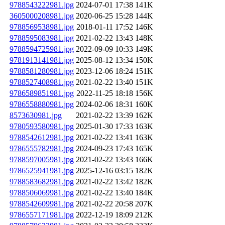
9788543222981.jpg
2024-07-01 17:38
141K
3605000208981.jpg
2020-06-25 15:28
144K
9788569538981.jpg
2018-01-11 17:52
146K
9788595083981.jpg
2021-02-22 13:43
148K
9788594725981.jpg
2022-09-09 10:33
149K
9781913141981.jpg
2025-08-12 13:34
150K
9788581280981.jpg
2023-12-06 18:24
151K
9788527408981.jpg
2021-02-22 13:40
151K
9786589851981.jpg
2022-11-25 18:18
156K
9786558880981.jpg
2024-02-06 18:31
160K
8573630981.jpg
2021-02-22 13:39
162K
9780593580981.jpg
2025-01-30 17:33
163K
9788542612981.jpg
2021-02-22 13:41
163K
9786555782981.jpg
2024-09-23 17:43
165K
9788597005981.jpg
2021-02-22 13:43
166K
9786525941981.jpg
2025-12-16 03:15
182K
9788583682981.jpg
2021-02-22 13:42
182K
9788506069981.jpg
2021-02-22 13:40
184K
9788542609981.jpg
2021-02-22 20:58
207K
9786557171981.jpg
2022-12-19 18:09
212K