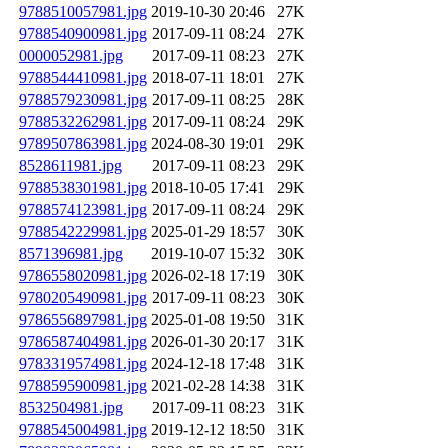
9788510057981.jpg
2019-10-30 20:46
27K
9788540900981.jpg
2017-09-11 08:24
27K
0000052981.jpg
2017-09-11 08:23
27K
9788544410981.jpg
2018-07-11 18:01
27K
9788579230981.jpg
2017-09-11 08:25
28K
9788532262981.jpg
2017-09-11 08:24
29K
9789507863981.jpg
2024-08-30 19:01
29K
8528611981.jpg
2017-09-11 08:23
29K
9788538301981.jpg
2018-10-05 17:41
29K
9788574123981.jpg
2017-09-11 08:24
29K
9788542229981.jpg
2025-01-29 18:57
30K
8571396981.jpg
2019-10-07 15:32
30K
9786558020981.jpg
2026-02-18 17:19
30K
9780205490981.jpg
2017-09-11 08:23
30K
9786556897981.jpg
2025-01-08 19:50
31K
9786587404981.jpg
2026-01-30 20:17
31K
9783319574981.jpg
2024-12-18 17:48
31K
9788595900981.jpg
2021-02-28 14:38
31K
8532504981.jpg
2017-09-11 08:23
31K
9788545004981.jpg
2019-12-12 18:50
31K