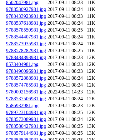
8502047981.jpg
2017-09-11 08:23
11K
9788530927981.jpg
2017-09-11 08:24
11K
9788433923981.jpg
2017-09-11 08:23
11K
9788537618981.jpg
2017-09-11 08:24
11K
9788578550981.jpg
2017-09-11 08:25
11K
9788544407981.jpg
2017-09-11 08:24
11K
9788573935981.jpg
2017-09-11 08:24
11K
9788578282981.jpg
2017-09-11 08:25
11K
9788484893981.jpg
2017-09-11 08:23
12K
8573404981.jpg
2017-09-11 08:23
12K
9788496096981.jpg
2017-09-11 08:23
12K
9788572888981.jpg
2017-09-11 08:24
12K
9788574785981.jpg
2017-09-11 08:24
12K
9780002156981.jpg
2022-08-11 14:23
12K
9788537506981.jpg
2017-09-11 08:24
12K
8586932981.jpg
2017-09-11 08:23
12K
9789723104981.jpg
2017-09-11 08:25
12K
9788573089981.jpg
2017-09-11 08:24
12K
9788580427981.jpg
2017-09-11 08:25
13K
9788579144981.jpg
2017-09-11 08:25
13K
9788585253981.jpg
2017-09-11 08:25
13K