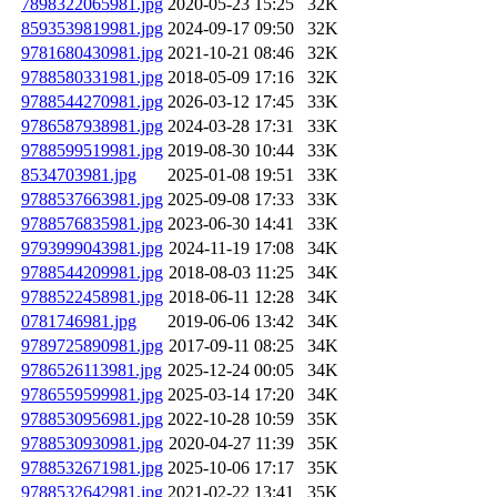
7898322065981.jpg
2020-05-23 15:25
32K
8593539819981.jpg
2024-09-17 09:50
32K
9781680430981.jpg
2021-10-21 08:46
32K
9788580331981.jpg
2018-05-09 17:16
32K
9788544270981.jpg
2026-03-12 17:45
33K
9786587938981.jpg
2024-03-28 17:31
33K
9788599519981.jpg
2019-08-30 10:44
33K
8534703981.jpg
2025-01-08 19:51
33K
9788537663981.jpg
2025-09-08 17:33
33K
9788576835981.jpg
2023-06-30 14:41
33K
9793999043981.jpg
2024-11-19 17:08
34K
9788544209981.jpg
2018-08-03 11:25
34K
9788522458981.jpg
2018-06-11 12:28
34K
0781746981.jpg
2019-06-06 13:42
34K
9789725890981.jpg
2017-09-11 08:25
34K
9786526113981.jpg
2025-12-24 00:05
34K
9786559599981.jpg
2025-03-14 17:20
34K
9788530956981.jpg
2022-10-28 10:59
35K
9788530930981.jpg
2020-04-27 11:39
35K
9788532671981.jpg
2025-10-06 17:17
35K
9788532642981.jpg
2021-02-22 13:41
35K