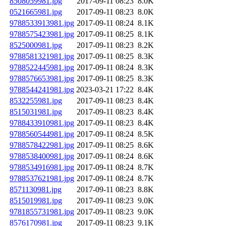
8508059981.jpg
2017-09-11 08:23
8.0K
0521665981.jpg
2017-09-11 08:23
8.0K
9788533913981.jpg
2017-09-11 08:24
8.1K
9788575423981.jpg
2017-09-11 08:25
8.1K
8525000981.jpg
2017-09-11 08:23
8.2K
9788581321981.jpg
2017-09-11 08:25
8.3K
9788522445981.jpg
2017-09-11 08:24
8.3K
9788576653981.jpg
2017-09-11 08:25
8.3K
9788544241981.jpg
2023-03-21 17:22
8.4K
8532255981.jpg
2017-09-11 08:23
8.4K
8515031981.jpg
2017-09-11 08:23
8.4K
9788433910981.jpg
2017-09-11 08:23
8.4K
9788560544981.jpg
2017-09-11 08:24
8.5K
9788578422981.jpg
2017-09-11 08:25
8.6K
9788538400981.jpg
2017-09-11 08:24
8.6K
9788534916981.jpg
2017-09-11 08:24
8.7K
9788537621981.jpg
2017-09-11 08:24
8.7K
8571130981.jpg
2017-09-11 08:23
8.8K
8515019981.jpg
2017-09-11 08:23
9.0K
9781855731981.jpg
2017-09-11 08:23
9.0K
8576170981.jpg
2017-09-11 08:23
9.1K