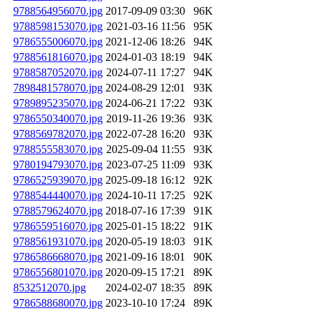
9788564956070.jpg
2017-09-09 03:30
96K
9788598153070.jpg
2021-03-16 11:56
95K
9786555006070.jpg
2021-12-06 18:26
94K
9788561816070.jpg
2024-01-03 18:19
94K
9788587052070.jpg
2024-07-11 17:27
94K
7898481578070.jpg
2024-08-29 12:01
93K
9789895235070.jpg
2024-06-21 17:22
93K
9786550340070.jpg
2019-11-26 19:36
93K
9788569782070.jpg
2022-07-28 16:20
93K
9788555583070.jpg
2025-09-04 11:55
93K
9780194793070.jpg
2023-07-25 11:09
93K
9786525939070.jpg
2025-09-18 16:12
92K
9788544440070.jpg
2024-10-11 17:25
92K
9788579624070.jpg
2018-07-16 17:39
91K
9786559516070.jpg
2025-01-15 18:22
91K
9788561931070.jpg
2020-05-19 18:03
91K
9786586668070.jpg
2021-09-16 18:01
90K
9786556801070.jpg
2020-09-15 17:21
89K
8532512070.jpg
2024-02-07 18:35
89K
9786588680070.jpg
2023-10-10 17:24
89K