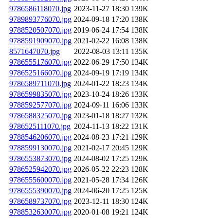
9786586118070.jpg
2023-11-27 18:30
139K
9789893776070.jpg
2024-09-18 17:20
138K
9788520507070.jpg
2019-06-24 17:54
138K
9788591909070.jpg
2021-02-22 16:08
138K
8571647070.jpg
2022-08-03 13:11
135K
9786555176070.jpg
2022-06-29 17:50
134K
9786525166070.jpg
2024-09-19 17:19
134K
9786589711070.jpg
2024-01-22 18:23
134K
9786599835070.jpg
2023-10-24 18:26
133K
9788592577070.jpg
2024-09-11 16:06
133K
9786588325070.jpg
2023-01-18 18:27
132K
9786525111070.jpg
2024-11-13 18:22
131K
9788546206070.jpg
2024-08-23 17:21
129K
9788599130070.jpg
2021-02-17 20:45
129K
9786553873070.jpg
2024-08-02 17:25
129K
9786525942070.jpg
2026-05-22 22:23
128K
9786555600070.jpg
2021-05-28 17:34
126K
9786555390070.jpg
2024-06-20 17:25
125K
9786589737070.jpg
2023-12-11 18:30
124K
9788532630070.jpg
2020-01-08 19:21
124K