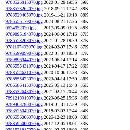
9788526815070.jpg
2020-01-29 19:55
89K
9788573262070.jpg
2018-09-11 17:42
88K
9788529405070.jpg
2019-11-21 19:18
88K
9786556179070.jpg
2023-08-21 17:26
88K
0534952070.jpg
2017-09-09 03:25
88K
9789895194070.jpg
2024-06-06 17:16
87K
9786558203070.jpg
2021-01-28 18:39
87K
9781107493070.jpg
2024-03-07 17:46
87K
9786599059070.jpg
2022-01-07 18:30
87K
9789896944070.jpg
2023-06-14 17:14
86K
9786555431070.jpg
2024-04-17 17:22
86K
9788554621070.jpg
2020-10-06 17:33
86K
9786555473070.jpg
2023-04-14 17:50
86K
9786586415070.jpg
2025-05-13 16:43
85K
9788532643070.jpg
2021-02-17 20:44
85K
7891210010070.jpg
2020-06-25 15:36
84K
9789463780070.jpg
2019-01-31 17:39
84K
9788525049070.jpg
2018-07-03 17:44
84K
9786556306070.jpg
2025-12-23 18:08
83K
9788595000070.jpg
2017-12-05 18:01
83K
9781521817070.jpg
2021-02-22 16:08
83K