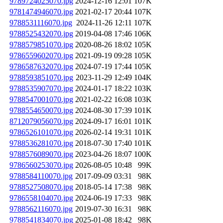
9789724025070.jpg
2024-12-16 12:01
107K
9781474946070.jpg
2021-02-17 20:44
107K
9788531116070.jpg
2024-11-26 12:11
107K
9788525432070.jpg
2019-04-08 17:46
106K
9788579851070.jpg
2020-08-26 18:02
105K
9786559602070.jpg
2021-09-19 09:28
105K
9786587632070.jpg
2024-07-19 17:44
105K
9788593851070.jpg
2023-11-29 12:49
104K
9788535907070.jpg
2024-01-17 18:22
103K
9788547001070.jpg
2021-02-22 16:08
103K
9788554650070.jpg
2024-08-30 17:39
101K
8712079056070.jpg
2024-09-17 16:01
101K
9786526101070.jpg
2026-02-14 19:31
101K
9788536281070.jpg
2018-07-30 17:40
101K
9788576089070.jpg
2023-04-26 18:07
100K
9786560253070.jpg
2026-08-05 10:48
99K
9788584110070.jpg
2017-09-09 03:31
98K
9788527508070.jpg
2018-05-14 17:38
98K
9786558104070.jpg
2024-06-19 17:33
98K
9788562116070.jpg
2019-07-30 16:31
98K
9788541834070.jpg
2025-01-08 18:42
98K