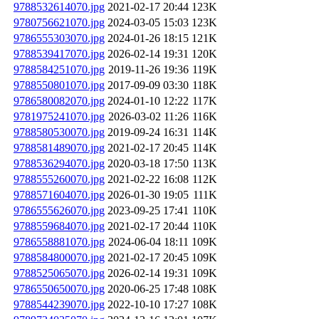
9788532614070.jpg
2021-02-17 20:44
123K
9780756621070.jpg
2024-03-05 15:03
123K
9786555303070.jpg
2024-01-26 18:15
121K
9788539417070.jpg
2026-02-14 19:31
120K
9788584251070.jpg
2019-11-26 19:36
119K
9788550801070.jpg
2017-09-09 03:30
118K
9786580082070.jpg
2024-01-10 12:22
117K
9781975241070.jpg
2026-03-02 11:26
116K
9788580530070.jpg
2019-09-24 16:31
114K
9788581489070.jpg
2021-02-17 20:45
114K
9788536294070.jpg
2020-03-18 17:50
113K
9788555260070.jpg
2021-02-22 16:08
112K
9788571604070.jpg
2026-01-30 19:05
111K
9786555626070.jpg
2023-09-25 17:41
110K
9788559684070.jpg
2021-02-17 20:44
110K
9786558881070.jpg
2024-06-04 18:11
109K
9788584800070.jpg
2021-02-17 20:45
109K
9788525065070.jpg
2026-02-14 19:31
109K
9786550650070.jpg
2020-06-25 17:48
108K
9788544239070.jpg
2022-10-10 17:27
108K