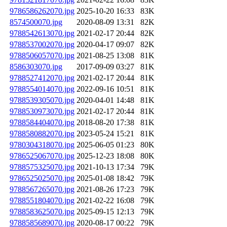
9786586262070.jpg
2025-10-20 16:33
83K
8574500070.jpg
2020-08-09 13:31
82K
9788542613070.jpg
2021-02-17 20:44
82K
9788537002070.jpg
2020-04-17 09:07
82K
9788506057070.jpg
2021-08-25 13:08
81K
8586303070.jpg
2017-09-09 03:27
81K
9788527412070.jpg
2021-02-17 20:44
81K
9788554014070.jpg
2022-09-16 10:51
81K
9788539305070.jpg
2020-04-01 14:48
81K
9788530973070.jpg
2021-02-17 20:44
81K
9788584404070.jpg
2018-08-20 17:38
81K
9788580882070.jpg
2023-05-24 15:21
81K
9780304318070.jpg
2025-06-05 01:23
80K
9786525067070.jpg
2025-12-23 18:08
80K
9788575325070.jpg
2021-10-13 17:34
79K
9786525025070.jpg
2025-01-08 18:42
79K
9788567265070.jpg
2021-08-26 17:23
79K
9788551804070.jpg
2021-02-22 16:08
79K
9788583625070.jpg
2025-09-15 12:13
79K
9788585689070.jpg
2020-08-17 00:22
79K