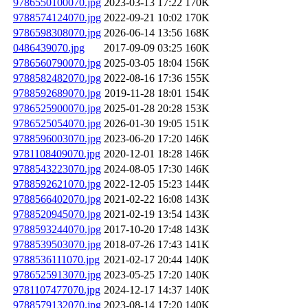
9786550100070.jpg
2023-03-13 17:22
170K
9788574124070.jpg
2022-09-21 10:02
170K
9786598308070.jpg
2026-06-14 13:56
168K
0486439070.jpg
2017-09-09 03:25
160K
9786560790070.jpg
2025-03-05 18:04
156K
9788582482070.jpg
2022-08-16 17:36
155K
9788592689070.jpg
2019-11-28 18:01
154K
9786525900070.jpg
2025-01-28 20:28
153K
9786525054070.jpg
2026-01-30 19:05
151K
9788596003070.jpg
2023-06-20 17:20
146K
9781108409070.jpg
2020-12-01 18:28
146K
9788543223070.jpg
2024-08-05 17:30
146K
9788592621070.jpg
2022-12-05 15:23
144K
9788566402070.jpg
2021-02-22 16:08
143K
9788520945070.jpg
2021-02-19 13:54
143K
9788593244070.jpg
2017-10-20 17:48
143K
9788539503070.jpg
2018-07-26 17:43
141K
9788536111070.jpg
2021-02-17 20:44
140K
9786525913070.jpg
2023-05-25 17:20
140K
9781107477070.jpg
2024-12-17 14:37
140K
9788579132070.jpg
2023-08-14 17:20
140K