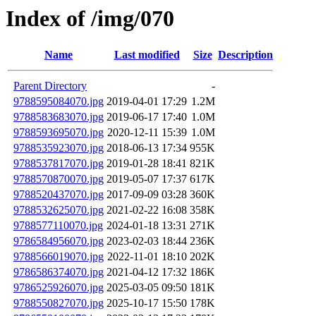
Index of /img/070
Name
Last modified
Size
Description
Parent Directory
-
9788595084070.jpg
2019-04-01 17:29
1.2M
9788583683070.jpg
2019-06-17 17:40
1.0M
9788593695070.jpg
2020-12-11 15:39
1.0M
9788535923070.jpg
2018-06-13 17:34
955K
9788537817070.jpg
2019-01-28 18:41
821K
9788570870070.jpg
2019-05-07 17:37
617K
9788520437070.jpg
2017-09-09 03:28
360K
9788532625070.jpg
2021-02-22 16:08
358K
9788577110070.jpg
2024-01-18 13:31
271K
9786584956070.jpg
2023-02-03 18:44
236K
9788566019070.jpg
2022-11-01 18:10
202K
9786586374070.jpg
2021-04-12 17:32
186K
9786525926070.jpg
2025-03-05 09:50
181K
9788550827070.jpg
2025-10-17 15:50
178K