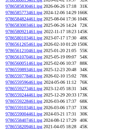
9786585830461.jpg
2026-06-26 17:18
31K
9786585773461.jpg
2024-12-06 14:29
166K
9786584824461.jpg
2025-08-04 17:36
104K
9786583003461.jpg
2025-06-26 14:24
72K
9786580921461.jpg
2022-11-17 18:23
145K
9786580103461.jpg
2023-07-17 17:30
48K
9786561265461.jpg
2026-02-10 01:20
150K
9786561210461.jpg
2025-01-20 21:05
55K
9786561070461.jpg
2025-05-19 09:07
54K
9786560051461.jpg
2025-02-06 10:37
88K
9786559893461.jpg
2025-12-23 20:48
34K
9786559778461.jpg
2026-02-10 15:02
78K
9786559596461.jpg
2024-05-06 11:12
76K
9786559273461.jpg
2023-12-05 18:31
34K
9786559244461.jpg
2025-12-29 20:33
173K
9786559228461.jpg
2026-03-06 17:37
68K
9786559103461.jpg
2026-03-06 17:37
33K
9786559004461.jpg
2024-03-21 17:31
30K
9786558407461.jpg
2024-08-12 17:29
40K
9786558209461.jpg
2021-04-05 18:28
45K