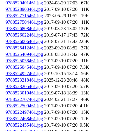
9788529401461.jpg
2024-08-29 17:03
67K
9788528903461.jpg
2017-09-10 07:20
11K
9788527715461.jpg
2023-05-29 11:52
19K
9788527504461.jpg
2017-09-10 07:20
11K
9788526808461.jpg
2019-08-23 13:02
137K
9788526022461.jpg
2019-07-17 17:43
72K
9788526006461.jpg
2018-07-31 17:43
225K
9788525412461.jpg
2023-09-20 08:52
37K
9788525409461.jpg
2018-08-30 17:42
47K
9788525058461.jpg
2017-09-10 07:20
11K
9788525045461.jpg
2017-09-10 07:20
7.3K
9788524927461.jpg
2019-10-15 18:14
56K
9788523218461.jpg
2025-12-23 20:48
48K
9788523205461.jpg
2017-09-10 07:20
5.7K
9788523010461.jpg
2019-07-18 18:39
13K
9788522707461.jpg
2024-02-21 17:27
46K
9788522509461.jpg
2017-09-10 07:20
4.1K
9788522497461.jpg
2017-09-10 07:20
15K
9788522468461.jpg
2017-09-10 07:20
12K
9788522455461.jpg
2017-09-10 07:20
9.5K