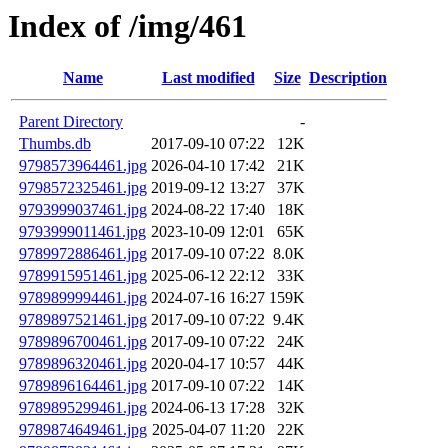
Index of /img/461
Name
Last modified
Size
Description
Parent Directory
-
Thumbs.db
2017-09-10 07:22
12K
9798573964461.jpg
2026-04-10 17:42
21K
9798572325461.jpg
2019-09-12 13:27
37K
9793999037461.jpg
2024-08-22 17:40
18K
9793999011461.jpg
2023-10-09 12:01
65K
9789972886461.jpg
2017-09-10 07:22
8.0K
9789915951461.jpg
2025-06-12 22:12
33K
9789899994461.jpg
2024-07-16 16:27
159K
9789897521461.jpg
2017-09-10 07:22
9.4K
9789896700461.jpg
2017-09-10 07:22
24K
9789896320461.jpg
2020-04-17 10:57
44K
9789896164461.jpg
2017-09-10 07:22
14K
9789895299461.jpg
2024-06-13 17:28
32K
9789874649461.jpg
2025-04-07 11:20
22K