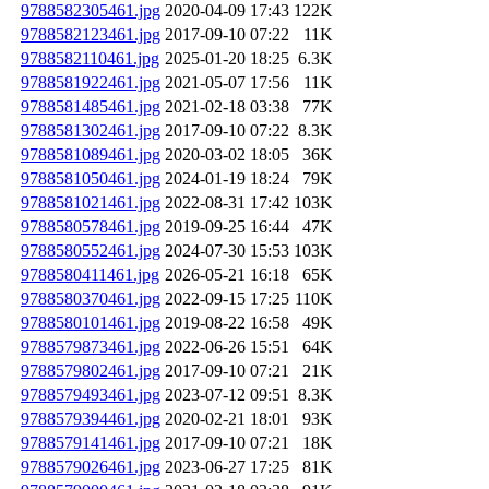
9788582305461.jpg
2020-04-09 17:43
122K
9788582123461.jpg
2017-09-10 07:22
11K
9788582110461.jpg
2025-01-20 18:25
6.3K
9788581922461.jpg
2021-05-07 17:56
11K
9788581485461.jpg
2021-02-18 03:38
77K
9788581302461.jpg
2017-09-10 07:22
8.3K
9788581089461.jpg
2020-03-02 18:05
36K
9788581050461.jpg
2024-01-19 18:24
79K
9788581021461.jpg
2022-08-31 17:42
103K
9788580578461.jpg
2019-09-25 16:44
47K
9788580552461.jpg
2024-07-30 15:53
103K
9788580411461.jpg
2026-05-21 16:18
65K
9788580370461.jpg
2022-09-15 17:25
110K
9788580101461.jpg
2019-08-22 16:58
49K
9788579873461.jpg
2022-06-26 15:51
64K
9788579802461.jpg
2017-09-10 07:21
21K
9788579493461.jpg
2023-07-12 09:51
8.3K
9788579394461.jpg
2020-02-21 18:01
93K
9788579141461.jpg
2017-09-10 07:21
18K
9788579026461.jpg
2023-06-27 17:25
81K