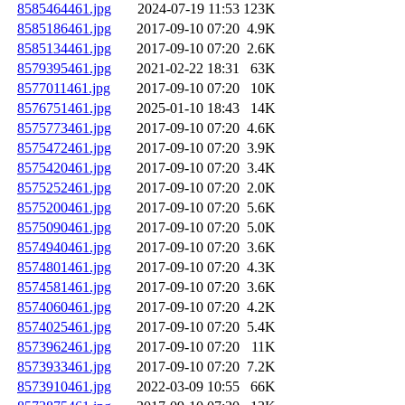
8585464461.jpg
2024-07-19 11:53
123K
8585186461.jpg
2017-09-10 07:20
4.9K
8585134461.jpg
2017-09-10 07:20
2.6K
8579395461.jpg
2021-02-22 18:31
63K
8577011461.jpg
2017-09-10 07:20
10K
8576751461.jpg
2025-01-10 18:43
14K
8575773461.jpg
2017-09-10 07:20
4.6K
8575472461.jpg
2017-09-10 07:20
3.9K
8575420461.jpg
2017-09-10 07:20
3.4K
8575252461.jpg
2017-09-10 07:20
2.0K
8575200461.jpg
2017-09-10 07:20
5.6K
8575090461.jpg
2017-09-10 07:20
5.0K
8574940461.jpg
2017-09-10 07:20
3.6K
8574801461.jpg
2017-09-10 07:20
4.3K
8574581461.jpg
2017-09-10 07:20
3.6K
8574060461.jpg
2017-09-10 07:20
4.2K
8574025461.jpg
2017-09-10 07:20
5.4K
8573962461.jpg
2017-09-10 07:20
11K
8573933461.jpg
2017-09-10 07:20
7.2K
8573910461.jpg
2022-03-09 10:55
66K