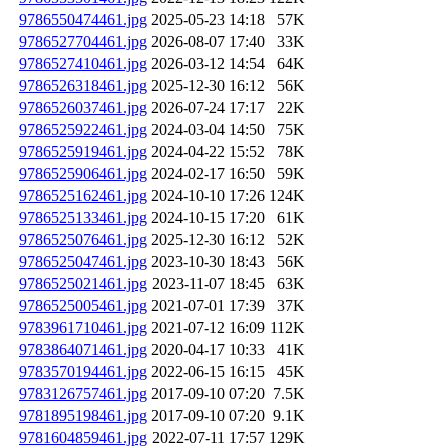
9786550474461.jpg
2025-05-23 14:18
57K
9786527704461.jpg
2026-08-07 17:40
33K
9786527410461.jpg
2026-03-12 14:54
64K
9786526318461.jpg
2025-12-30 16:12
56K
9786526037461.jpg
2026-07-24 17:17
22K
9786525922461.jpg
2024-03-04 14:50
75K
9786525919461.jpg
2024-04-22 15:52
78K
9786525906461.jpg
2024-02-17 16:50
59K
9786525162461.jpg
2024-10-10 17:26
124K
9786525133461.jpg
2024-10-15 17:20
61K
9786525076461.jpg
2025-12-30 16:12
52K
9786525047461.jpg
2023-10-30 18:43
56K
9786525021461.jpg
2023-11-07 18:45
63K
9786525005461.jpg
2021-07-01 17:39
37K
9783961710461.jpg
2021-07-12 16:09
112K
9783864071461.jpg
2020-04-17 10:33
41K
9783570194461.jpg
2022-06-15 16:15
45K
9783126757461.jpg
2017-09-10 07:20
7.5K
9781895198461.jpg
2017-09-10 07:20
9.1K
9781604859461.jpg
2022-07-11 17:57
129K