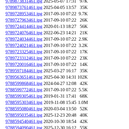
9789873831461.jpg
2025-05-07 17:31
97K
9789873761461.jpg
2025-04-05 13:57
35K
9789728953461.jpg
2017-09-10 07:22
9.7K
9789727963461.jpg
2017-09-10 07:22
26K
9789724414461.jpg
2020-01-13 18:27
56K
9789724076461.jpg
2022-06-23 14:21
21K
9789724034461.jpg
2017-09-10 07:22
2.9K
9789724021461.jpg
2017-09-10 07:22
3.2K
9789723325461.jpg
2017-09-10 07:22
17K
9789723312461.jpg
2017-09-10 07:22
23K
9789720016461.jpg
2017-09-10 07:22
14K
9789597184461.jpg
2025-03-27 16:17
35K
9789563651461.jpg
2025-04-30 14:31
102K
9788599868461.jpg
2024-04-27 12:08
42K
9788599772461.jpg
2017-09-10 07:22
5.5K
9788599305461.jpg
2019-01-31 17:41
68K
9788595303461.jpg
2019-11-08 15:45
1.0M
9788595080461.jpg
2020-03-04 13:50
52K
9788595035461.jpg
2025-12-23 20:48
40K
9788594540461.jpg
2020-10-30 18:54
42K
9788594090461.jpg
2025-12-30 16:12
55K