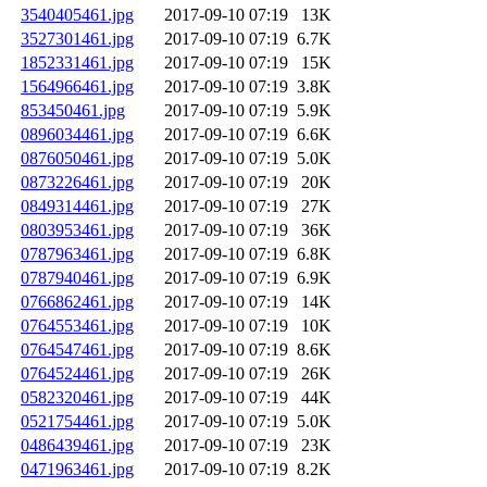
3540405461.jpg
2017-09-10 07:19
13K
3527301461.jpg
2017-09-10 07:19
6.7K
1852331461.jpg
2017-09-10 07:19
15K
1564966461.jpg
2017-09-10 07:19
3.8K
853450461.jpg
2017-09-10 07:19
5.9K
0896034461.jpg
2017-09-10 07:19
6.6K
0876050461.jpg
2017-09-10 07:19
5.0K
0873226461.jpg
2017-09-10 07:19
20K
0849314461.jpg
2017-09-10 07:19
27K
0803953461.jpg
2017-09-10 07:19
36K
0787963461.jpg
2017-09-10 07:19
6.8K
0787940461.jpg
2017-09-10 07:19
6.9K
0766862461.jpg
2017-09-10 07:19
14K
0764553461.jpg
2017-09-10 07:19
10K
0764547461.jpg
2017-09-10 07:19
8.6K
0764524461.jpg
2017-09-10 07:19
26K
0582320461.jpg
2017-09-10 07:19
44K
0521754461.jpg
2017-09-10 07:19
5.0K
0486439461.jpg
2017-09-10 07:19
23K
0471963461.jpg
2017-09-10 07:19
8.2K