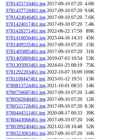
9781455710461.jpg
2017-09-10 07:20
4.0K
9781437718461.jpg
2017-09-10 07:20
9.6K
9781424046461.jpg
2017-09-10 07:20
7.6K
9781424017461.jpg
2017-09-10 07:20
7.4K
9781420271461.jpg
2022-06-22 17:50
89K
9781416056461.jpg
2025-04-16 14:33
45K
9781409535461.jpg
2017-09-10 07:20
15K
9781405885461.jpg
2017-09-10 07:20
31K
9781405869461.jpg
2019-07-03 10:54
53K
9781305093461.jpg
2024-01-25 08:19
75K
9781292203461.jpg
2022-10-07 16:09
169K
9781108447461.jpg
2023-01-12 19:51
13K
9780813724461.jpg
2021-10-01 08:55
14K
9780750687461.jpg
2017-09-10 07:20
3.4K
9780582840461.jpg
2017-09-10 07:20
12K
9780521728461.jpg
2017-09-10 07:20
8.3K
9780444511461.jpg
2020-08-17 00:33
39K
9780443068461.jpg
2017-09-10 07:20
16K
9780399240461.jpg
2021-02-18 10:48
52K
9780323083461.jpg
2017-09-10 07:20
16K