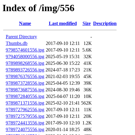
Index of /img/556
Name
Last modified
Size
Description
Parent Directory
-
Thumbs.db
2017-09-10 12:11
12K
9798574601556.jpg
2017-09-10 12:11
5.6K
9794058000556.jpg
2025-05-19 15:31
32K
9789898268556.jpg
2025-06-30 15:22
41K
9789893726556.jpg
2024-07-18 17:23
21K
9789876376556.jpg
2021-02-03 19:55
45K
9789873728556.jpg
2025-04-05 12:39
39K
9789873687556.jpg
2024-08-30 19:46
36K
9789872840556.jpg
2025-04-07 11:20
10K
9789871371556.jpg
2025-02-10 21:41
562K
9789727962556.jpg
2017-09-10 12:11
11K
9789727579556.jpg
2017-09-10 12:11
20K
9789724413556.jpg
2017-09-10 12:10
1.2K
9789724075556.jpg
2020-01-14 18:25
48K