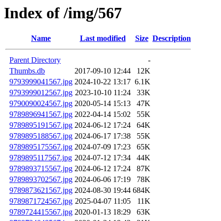
Index of /img/567
Name
Last modified
Size
Description
Parent Directory
-
Thumbs.db
2017-09-10 12:44
12K
9793999041567.jpg
2024-10-22 13:17
6.1K
9793999012567.jpg
2023-10-10 11:24
33K
9790090024567.jpg
2020-05-14 15:13
47K
9789896941567.jpg
2022-04-14 15:02
55K
9789895191567.jpg
2024-06-12 17:24
64K
9789895188567.jpg
2024-06-17 17:38
55K
9789895175567.jpg
2024-07-09 17:23
65K
9789895117567.jpg
2024-07-12 17:34
44K
9789893715567.jpg
2024-06-12 17:24
87K
9789893702567.jpg
2024-06-06 17:19
78K
9789873621567.jpg
2024-08-30 19:44
684K
9789871724567.jpg
2025-04-07 11:05
11K
9789724415567.jpg
2020-01-13 18:29
63K