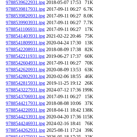
9788539622931.jpg
2018-05-07 17:53
71K
9788539817931.jpg
2017-09-11 06:27
6.7K
9788539820931.jpg
2017-09-11 06:27
8.0K
9788539903931.jpg
2017-09-11 06:27
7.7K
9788541106931.jpg
2017-09-11 06:27
17K
9788541403931.jpg
2021-02-22 20:46
75K
9788541809931.jpg
2020-04-24 17:30
13K
9788542208931.jpg
2018-08-09 17:38
82K
9788542211931.jpg
2019-06-27 17:37
60K
9788542604931.jpg
2017-09-11 06:27
70K
9788542620931.jpg
2020-08-09 13:53
63K
9788542802931.jpg
2020-02-06 18:55
46K
9788542815931.jpg
2019-11-25 19:12
26K
9788543227931.jpg
2024-07-12 17:36
199K
9788543706931.jpg
2017-09-11 06:27
15K
9788544217931.jpg
2018-08-08 10:06
37K
9788544220931.jpg
2018-04-11 18:42
138K
9788544233931.jpg
2020-04-20 17:36
115K
9788544246931.jpg
2024-02-16 18:41
76K
9788544262931.jpg
2025-08-11 17:24
39K
9788544275931.jpg
2026-05-18 17:25
32K