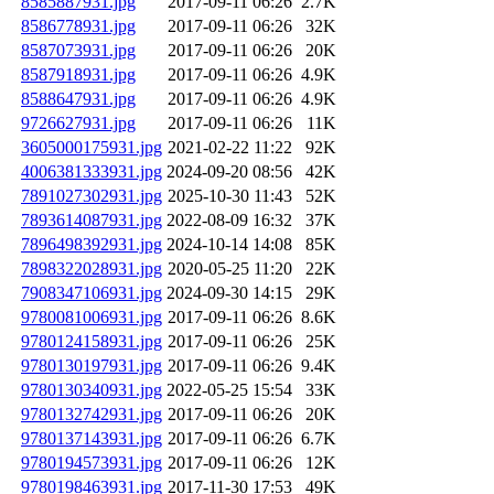
8585887931.jpg
2017-09-11 06:26
2.7K
8586778931.jpg
2017-09-11 06:26
32K
8587073931.jpg
2017-09-11 06:26
20K
8587918931.jpg
2017-09-11 06:26
4.9K
8588647931.jpg
2017-09-11 06:26
4.9K
9726627931.jpg
2017-09-11 06:26
11K
3605000175931.jpg
2021-02-22 11:22
92K
4006381333931.jpg
2024-09-20 08:56
42K
7891027302931.jpg
2025-10-30 11:43
52K
7893614087931.jpg
2022-08-09 16:32
37K
7896498392931.jpg
2024-10-14 14:08
85K
7898322028931.jpg
2020-05-25 11:20
22K
7908347106931.jpg
2024-09-30 14:15
29K
9780081006931.jpg
2017-09-11 06:26
8.6K
9780124158931.jpg
2017-09-11 06:26
25K
9780130197931.jpg
2017-09-11 06:26
9.4K
9780130340931.jpg
2022-05-25 15:54
33K
9780132742931.jpg
2017-09-11 06:26
20K
9780137143931.jpg
2017-09-11 06:26
6.7K
9780194573931.jpg
2017-09-11 06:26
12K
9780198463931.jpg
2017-11-30 17:53
49K