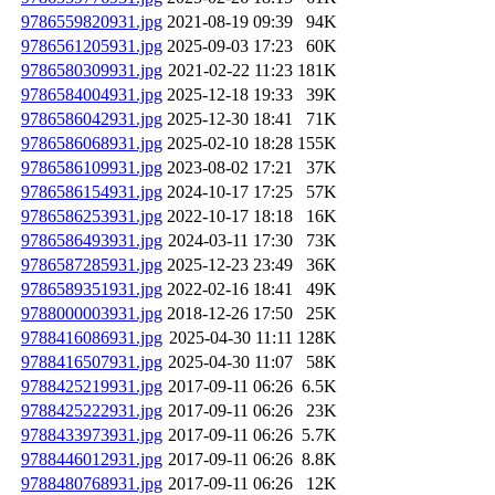
9786559820931.jpg
2021-08-19 09:39
94K
9786561205931.jpg
2025-09-03 17:23
60K
9786580309931.jpg
2021-02-22 11:23
181K
9786584004931.jpg
2025-12-18 19:33
39K
9786586042931.jpg
2025-12-30 18:41
71K
9786586068931.jpg
2025-02-10 18:28
155K
9786586109931.jpg
2023-08-02 17:21
37K
9786586154931.jpg
2024-10-17 17:25
57K
9786586253931.jpg
2022-10-17 18:18
16K
9786586493931.jpg
2024-03-11 17:30
73K
9786587285931.jpg
2025-12-23 23:49
36K
9786589351931.jpg
2022-02-16 18:41
49K
9788000003931.jpg
2018-12-26 17:50
25K
9788416086931.jpg
2025-04-30 11:11
128K
9788416507931.jpg
2025-04-30 11:07
58K
9788425219931.jpg
2017-09-11 06:26
6.5K
9788425222931.jpg
2017-09-11 06:26
23K
9788433973931.jpg
2017-09-11 06:26
5.7K
9788446012931.jpg
2017-09-11 06:26
8.8K
9788480768931.jpg
2017-09-11 06:26
12K