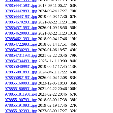
9788544415931.jpg
2017-09-11 06:27
63K
9788544428931.jpg
2024-09-24 17:27
70K
9788544431931.jpg
2019-05-03 17:36
67K
9788545702931.jpg
2021-02-22 11:23
118K
9788545715931.jpg
2026-01-09 18:56
56K
9788546200931.jpg
2021-02-22 11:23
101K
9788546213931.jpg
2018-09-04 17:46
119K
9788547229931.jpg
2018-08-14 17:51
46K
9788547302931.jpg
2020-01-06 18:57
49K
9788547311931.jpg
2021-02-22 20:46
79K
9788547344931.jpg
2025-11-11 19:00
84K
9788550409931.jpg
2019-06-17 17:45
113K
9788550818931.jpg
2024-04-11 17:22
63K
9788550821931.jpg
2026-02-04 12:08
83K
9788551600931.jpg
2023-12-05 18:33
36K
9788551808931.jpg
2021-02-22 20:46
106K
9788551811931.jpg
2021-02-22 20:46
67K
9788551907931.jpg
2018-08-09 17:38
38K
9788551910931.jpg
2019-02-19 17:46
27K
9788551923931.jpg
2023-08-09 17:27
32K