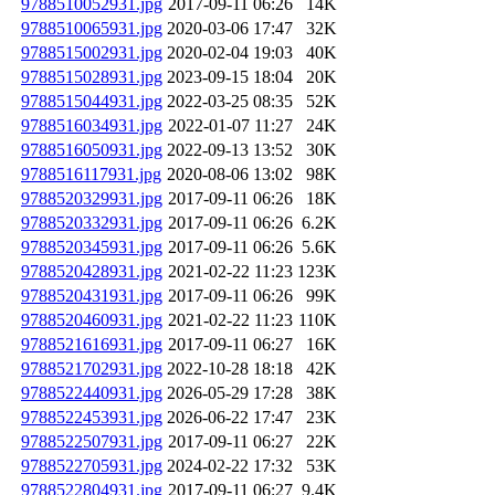
9788510052931.jpg
2017-09-11 06:26
14K
9788510065931.jpg
2020-03-06 17:47
32K
9788515002931.jpg
2020-02-04 19:03
40K
9788515028931.jpg
2023-09-15 18:04
20K
9788515044931.jpg
2022-03-25 08:35
52K
9788516034931.jpg
2022-01-07 11:27
24K
9788516050931.jpg
2022-09-13 13:52
30K
9788516117931.jpg
2020-08-06 13:02
98K
9788520329931.jpg
2017-09-11 06:26
18K
9788520332931.jpg
2017-09-11 06:26
6.2K
9788520345931.jpg
2017-09-11 06:26
5.6K
9788520428931.jpg
2021-02-22 11:23
123K
9788520431931.jpg
2017-09-11 06:26
99K
9788520460931.jpg
2021-02-22 11:23
110K
9788521616931.jpg
2017-09-11 06:27
16K
9788521702931.jpg
2022-10-28 18:18
42K
9788522440931.jpg
2026-05-29 17:28
38K
9788522453931.jpg
2026-06-22 17:47
23K
9788522507931.jpg
2017-09-11 06:27
22K
9788522705931.jpg
2024-02-22 17:32
53K
9788522804931.jpg
2017-09-11 06:27
9.4K