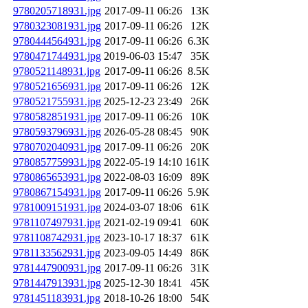
9780205718931.jpg
2017-09-11 06:26
13K
9780323081931.jpg
2017-09-11 06:26
12K
9780444564931.jpg
2017-09-11 06:26
6.3K
9780471744931.jpg
2019-06-03 15:47
35K
9780521148931.jpg
2017-09-11 06:26
8.5K
9780521656931.jpg
2017-09-11 06:26
12K
9780521755931.jpg
2025-12-23 23:49
26K
9780582851931.jpg
2017-09-11 06:26
10K
9780593796931.jpg
2026-05-28 08:45
90K
9780702040931.jpg
2017-09-11 06:26
20K
9780857759931.jpg
2022-05-19 14:10
161K
9780865653931.jpg
2022-08-03 16:09
89K
9780867154931.jpg
2017-09-11 06:26
5.9K
9781009151931.jpg
2024-03-07 18:06
61K
9781107497931.jpg
2021-02-19 09:41
60K
9781108742931.jpg
2023-10-17 18:37
61K
9781133562931.jpg
2023-09-05 14:49
86K
9781447900931.jpg
2017-09-11 06:26
31K
9781447913931.jpg
2025-12-30 18:41
45K
9781451183931.jpg
2018-10-26 18:00
54K