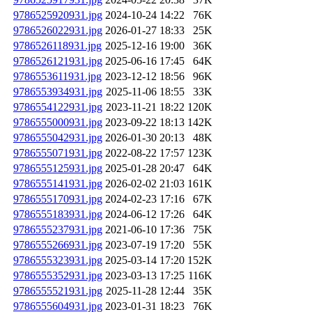
9786525920931.jpg
2024-10-24 14:22
76K
9786526022931.jpg
2026-01-27 18:33
25K
9786526118931.jpg
2025-12-16 19:00
36K
9786526121931.jpg
2025-06-16 17:45
64K
9786553611931.jpg
2023-12-12 18:56
96K
9786553934931.jpg
2025-11-06 18:55
33K
9786554122931.jpg
2023-11-21 18:22
120K
9786555000931.jpg
2023-09-22 18:13
142K
9786555042931.jpg
2026-01-30 20:13
48K
9786555071931.jpg
2022-08-22 17:57
123K
9786555125931.jpg
2025-01-28 20:47
64K
9786555141931.jpg
2026-02-02 21:03
161K
9786555170931.jpg
2024-02-23 17:16
67K
9786555183931.jpg
2024-06-12 17:26
64K
9786555237931.jpg
2021-06-10 17:36
75K
9786555266931.jpg
2023-07-19 17:20
55K
9786555323931.jpg
2025-03-14 17:20
152K
9786555352931.jpg
2023-03-13 17:25
116K
9786555521931.jpg
2025-11-28 12:44
35K
9786555604931.jpg
2023-01-31 18:23
76K