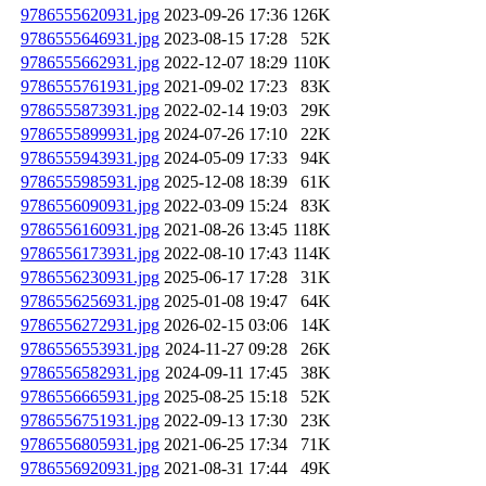
9786555620931.jpg
2023-09-26 17:36
126K
9786555646931.jpg
2023-08-15 17:28
52K
9786555662931.jpg
2022-12-07 18:29
110K
9786555761931.jpg
2021-09-02 17:23
83K
9786555873931.jpg
2022-02-14 19:03
29K
9786555899931.jpg
2024-07-26 17:10
22K
9786555943931.jpg
2024-05-09 17:33
94K
9786555985931.jpg
2025-12-08 18:39
61K
9786556090931.jpg
2022-03-09 15:24
83K
9786556160931.jpg
2021-08-26 13:45
118K
9786556173931.jpg
2022-08-10 17:43
114K
9786556230931.jpg
2025-06-17 17:28
31K
9786556256931.jpg
2025-01-08 19:47
64K
9786556272931.jpg
2026-02-15 03:06
14K
9786556553931.jpg
2024-11-27 09:28
26K
9786556582931.jpg
2024-09-11 17:45
38K
9786556665931.jpg
2025-08-25 15:18
52K
9786556751931.jpg
2022-09-13 17:30
23K
9786556805931.jpg
2021-06-25 17:34
71K
9786556920931.jpg
2021-08-31 17:44
49K