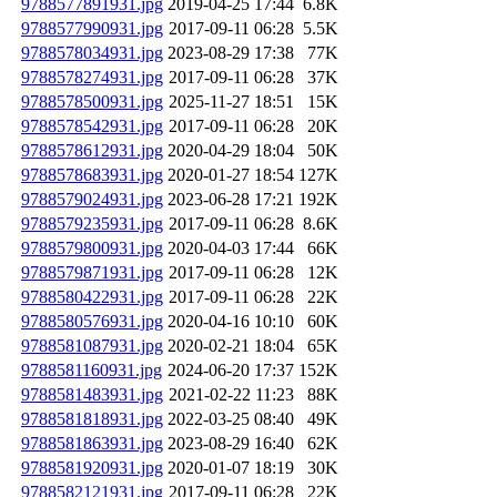
9788577891931.jpg
2019-04-25 17:44
6.8K
9788577990931.jpg
2017-09-11 06:28
5.5K
9788578034931.jpg
2023-08-29 17:38
77K
9788578274931.jpg
2017-09-11 06:28
37K
9788578500931.jpg
2025-11-27 18:51
15K
9788578542931.jpg
2017-09-11 06:28
20K
9788578612931.jpg
2020-04-29 18:04
50K
9788578683931.jpg
2020-01-27 18:54
127K
9788579024931.jpg
2023-06-28 17:21
192K
9788579235931.jpg
2017-09-11 06:28
8.6K
9788579800931.jpg
2020-04-03 17:44
66K
9788579871931.jpg
2017-09-11 06:28
12K
9788580422931.jpg
2017-09-11 06:28
22K
9788580576931.jpg
2020-04-16 10:10
60K
9788581087931.jpg
2020-02-21 18:04
65K
9788581160931.jpg
2024-06-20 17:37
152K
9788581483931.jpg
2021-02-22 11:23
88K
9788581818931.jpg
2022-03-25 08:40
49K
9788581863931.jpg
2023-08-29 16:40
62K
9788581920931.jpg
2020-01-07 18:19
30K
9788582121931.jpg
2017-09-11 06:28
22K