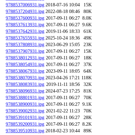
9788537006931.jpg
2018-07-16 10:04
15K
9788537204931.jpg
2022-08-18 08:46
80K
9788537600931.jpg
2017-09-11 06:27
8.0K
9788537613931.jpg
2017-09-11 06:27
9.6K
9788537642931.jpg
2019-11-06 18:33
61K
9788537655931.jpg
2025-10-24 18:36
49K
9788537808931.jpg
2023-06-29 15:05
23K
9788537907931.jpg
2017-09-11 06:27
15K
9788538012931.jpg
2017-09-11 06:27
18K
9788538054931.jpg
2017-09-11 06:27
37K
9788538067931.jpg
2023-09-11 18:05
64K
9788538070931.jpg
2023-04-26 17:21
118K
9788538083931.jpg
2019-11-11 18:56
32K
9788538096931.jpg
2024-07-23 17:25
81K
9788538801931.jpg
2017-09-11 06:27
70K
9788538900931.jpg
2017-09-11 06:27
9.1K
9788539002931.jpg
2021-02-22 11:23
70K
9788539101931.jpg
2017-09-11 06:27
28K
9788539200931.jpg
2017-09-11 06:27
8.2K
9788539510931.jpg
2018-02-23 10:44
89K